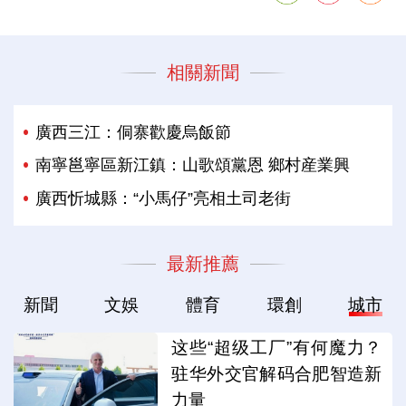
相關新聞
廣西三江：侗寨歡慶烏飯節
南寧邕寧區新江鎮：山歌頌黨恩 鄉村産業興
廣西忻城縣：“小馬仔”亮相土司老街
最新推薦
新聞
文娛
體育
環創
城市
这些“超级工厂”有何魔力？
驻华外交官解码合肥智造新
力量