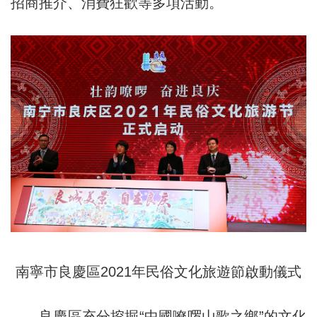
招商推介、消費狂歡等多項活動。
南寧市良慶區2021年民俗文化旅遊節啟動儀式
良慶區充分挖掘“中國嘹啰山歌之鄉”的文化