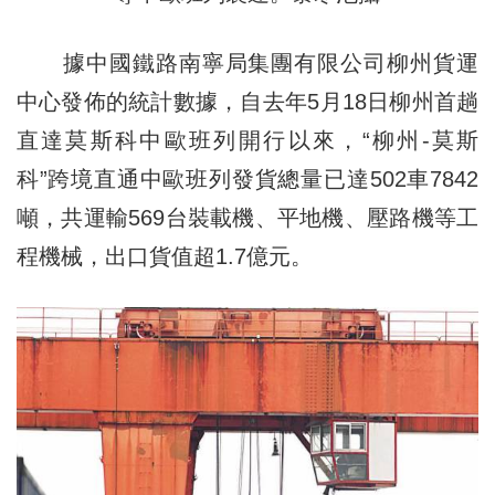
據中國鐵路南寧局集團有限公司柳州貨運
中心發佈的統計數據，自去年5月18日柳州首趟
直達莫斯科中歐班列開行以來，“柳州-莫斯
科”跨境直通中歐班列發貨總量已達502車7842
噸，共運輸569台裝載機、平地機、壓路機等工
程機械，出口貨值超1.7億元。