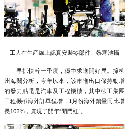
工人在生産線上認真安裝零部件。黎寒池攝
早抓快幹一季度，穩中求進開好局。據柳
州海關分析，今年以來，該市進出口保持勁增
的發力點還是汽車及工程機械，其中柳工集團
工程機械海外訂單猛增，1月份海外銷量同比增
長103%，實現了開年“開門紅”。