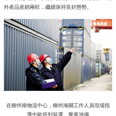
外産品産銷兩旺，繼續保持良好態勢。
在柳州南物流中心，柳州海關工作人員現場指
導中歐班列裝運。黎寒池攝