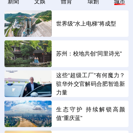
新聞
文娛
體育
環創
城市
世界级“水上电梯”将成型
苏州：校地共创“同里诗光”
这些“超级工厂”有何魔力？
驻华外交官解码合肥智造新
力量
生态守护 持续解锁高颜
值“重庆蓝”