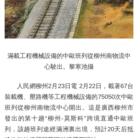
滿載工程機械設備的中歐班列從柳州南物流中
心駛出。黎寒池攝
人民網柳州2月23日電 2月22日，載著67台
裝載機、壓路機等工程機械設備的75050次中歐
班列從柳州南物流中心開出。這是廣西柳州市
發出的第十趟“柳州-莫斯科”跨境直通中歐班
列，該趟班列途經滿洲裏出境，預計20天后抵