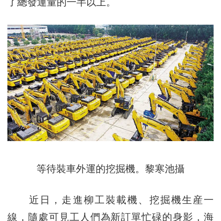
了總發運量的一半以上。
等待裝車外運的挖掘機。黎寒池攝
近日，走進柳工裝載機、挖掘機生産一
線，隨處可見工人們為新訂單忙碌的身影，海