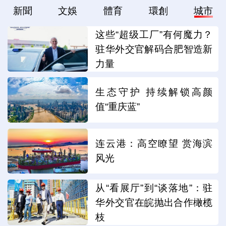
新聞
文娛
體育
環創
城市
这些“超级工厂”有何魔力？
驻华外交官解码合肥智造新
力量
生态守护 持续解锁高颜
值“重庆蓝”
连云港：高空瞭望 赏海滨
风光
从“看展厅”到“谈落地”：驻
华外交官在皖抛出合作橄榄
枝