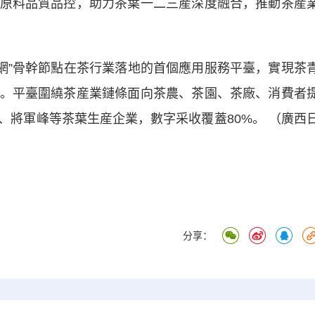
原料品質品控，助力茶葉一二三産深度融合，推動茶産
”骨幹節點在茶行業落地的首個應用服務平臺，實現茶
。平臺圍繞茶産業鏈條面向茶農、茶園、茶廠、消費者
、將軍峰等茶葉生産企業，數字采收覆蓋80%。 （廣西
分享：