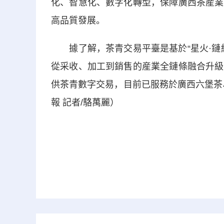
化、智慧化、數字化轉型，保障廣西茶産業
高品質發展。
據了解，茶青交易平臺是基於“星火·鏈網
從采收、加工到銷售的産業全鏈條融合升級
供茶青數字交易，目前已服務於廣西六堡茶
報 記者/駱萬麗）