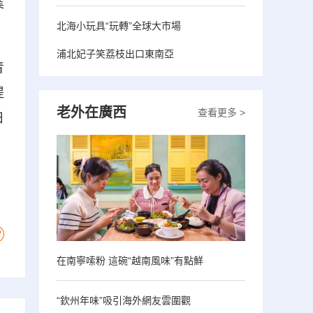
業
北海小玩具“玩轉”全球大市場
浦北妃子笑荔枝出口東南亞
青
提
老外在廣西
查看更多 >
日
在南寧嗦粉 這碗“越南風味”有點鮮
“欽州年味”吸引海外網友雲圍觀