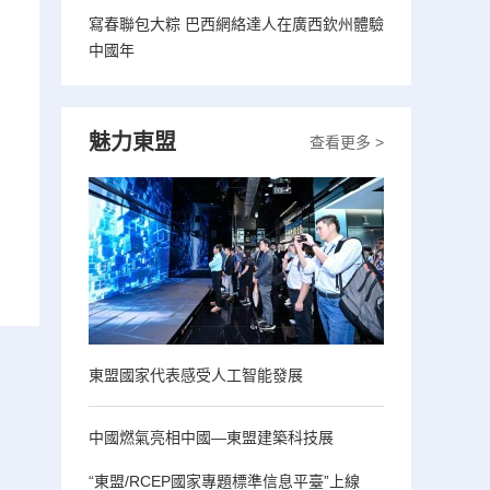
寫春聯包大粽 巴西網絡達人在廣西欽州體驗
中國年
魅力東盟
查看更多 >
東盟國家代表感受人工智能發展
中國燃氣亮相中國—東盟建築科技展
“東盟/RCEP國家專題標準信息平臺”上線