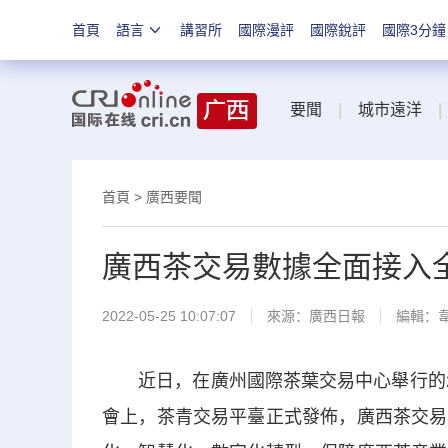
首頁
語言
講習所
國際漫評
國際銳評
國際3分鐘
要聞
|
城市遠洋
|
首頁
>
廣西要聞
廣西茶交易數據全面接入
2022-05-25 10:07:07
來源：
廣西日報
編輯：
近日，在廣州國際茶葉交易中心舉行的20
會上，茶青交易平臺正式發佈，廣西茶交易