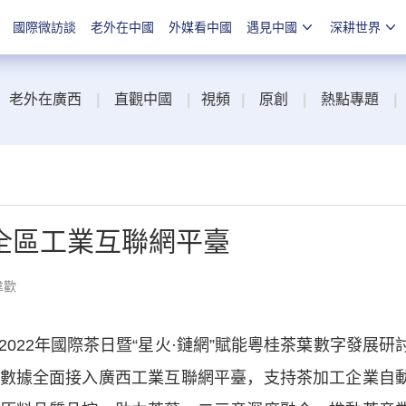
國際微訪談
老外在中國
外媒看中國
遇見中國
深耕世界
老外在廣西
|
直觀中國
|
視頻
|
原創
|
熱點專題
|
全區工業互聯網平臺
韋歡
22年國際茶日暨“星火·鏈網”賦能粵桂茶葉數字發展研
數據全面接入廣西工業互聯網平臺，支持茶加工企業自