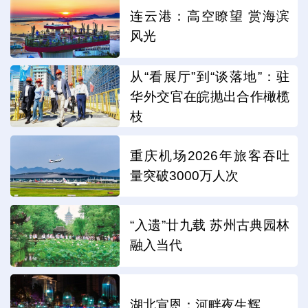
连云港：高空瞭望 赏海滨
风光
从“看展厅”到“谈落地”：驻
华外交官在皖抛出合作橄榄
枝
重庆机场2026年旅客吞吐
量突破3000万人次
“入遗”廿九载 苏州古典园林
融入当代
湖北宣恩：河畔夜生辉