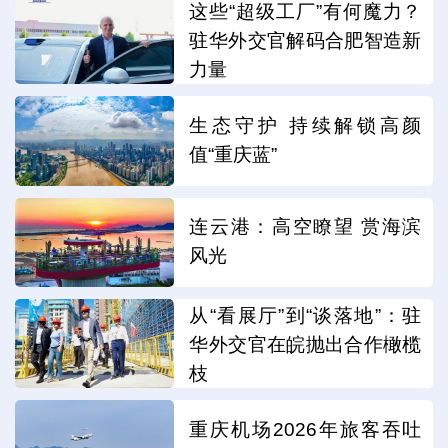
这些“超级工厂”有何魔力？
驻华外交官解码合肥智造新
力量
生态守护 持续解锁高颜
值“重庆蓝”
连云港：高空瞭望 赏海滨
风光
从“看展厅”到“谈落地”：驻
华外交官在皖抛出合作橄榄
枝
重庆机场2026年旅客吞吐