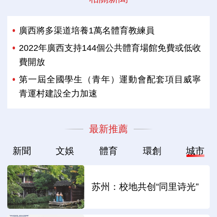
廣西將多渠道培養1萬名體育教練員
2022年廣西支持144個公共體育場館免費或低收
費開放
第一屆全國學生（青年）運動會配套項目威寧
青運村建設全力加速
最新推薦
新聞
文娛
體育
環創
城市
苏州：校地共创“同里诗光”