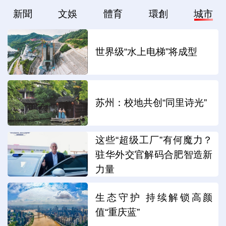
新聞
文娛
體育
環創
城市
世界级“水上电梯”将成型
苏州：校地共创“同里诗光”
这些“超级工厂”有何魔力？
驻华外交官解码合肥智造新
力量
生态守护 持续解锁高颜
值“重庆蓝”