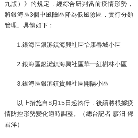
九版）》的規定，經綜合研判當前疫情形勢，
將銀海區3個中風險區降為低風險區，實行分類
管理。具體如下：
1.銀海區銀灘鎮海興社區怡康春城小區
2.銀海區銀灘鎮海興社區華一紅樹林小區
3.銀海區銀灘鎮貴興社區開陽小區
以上措施自8月15日起執行，後續將根據疫
情防控形勢變化適時調整。（總台記者 廖汨 鄧
君洋）