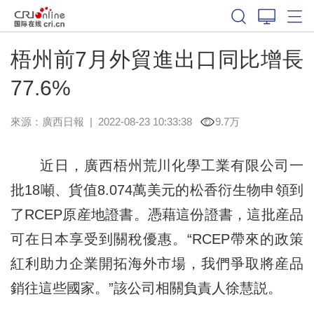
梧州前7月外貿進出口同比增長
77.6%
來源：
廣西日報
|
2022-08-23 10:33:38
9.7万
近日，廣西梧州荒川化學工業有限公司一
批18噸、貨值8.074萬美元的松香衍生物申領到
了RCEP原産地證書。憑藉這份證書，這批産品
可在日本享受到關稅優惠。“RCEP帶來的政策
紅利助力企業開拓海外市場，我們爭取將産品
銷往這些國家。”該公司相關負責人徐慧説。