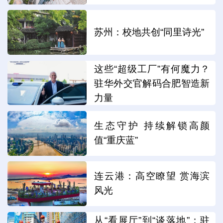
苏州：校地共创“同里诗光”
这些“超级工厂”有何魔力？
驻华外交官解码合肥智造新
力量
生态守护 持续解锁高颜
值“重庆蓝”
连云港：高空瞭望 赏海滨
风光
从“看展厅”到“谈落地”：驻