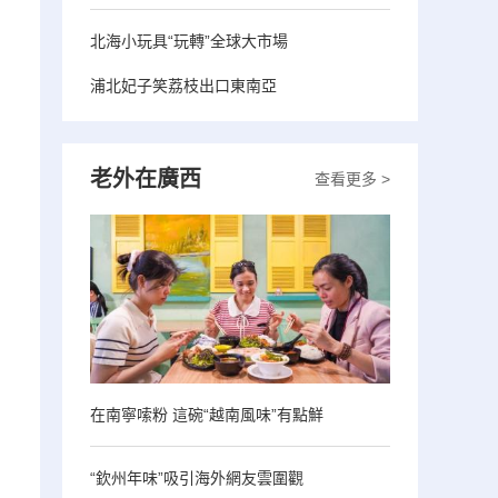
北海小玩具“玩轉”全球大市場
浦北妃子笑荔枝出口東南亞
老外在廣西
查看更多 >
在南寧嗦粉 這碗“越南風味”有點鮮
“欽州年味”吸引海外網友雲圍觀