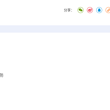
分享：
防