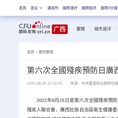
首頁
語言
講習所
國際漫評
國際銳評
國際3分鐘
要聞
|
城市遠洋
|
首頁
>
廣西要聞
第六次全國殘疾預防日廣
2022-08-25 22:32:42
來源：中央廣電總台國際在
2022年8月25日是第六次全國殘疾預
殘疾人聯合會、廣西壯族自治區衛生健康委