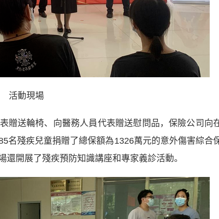
活動現場
贈送輪椅、向醫務人員代表贈送慰問品，保險公司向
5名殘疾兒童捐贈了總保額為1326萬元的意外傷害綜合
場還開展了殘疾預防知識講座和專家義診活動。