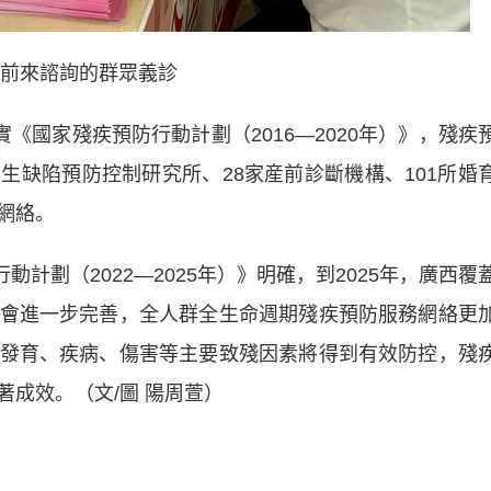
前來諮詢的群眾義診
國家殘疾預防行動計劃（2016—2020年）》，殘疾
生缺陷預防控制研究所、28家産前診斷機構、101所婚
網絡。
計劃（2022—2025年）》明確，到2025年，廣西覆
會進一步完善，全人群全生命週期殘疾預防服務網絡更
發育、疾病、傷害等主要致殘因素將得到有效防控，殘
成效。（文/圖 陽周萱）