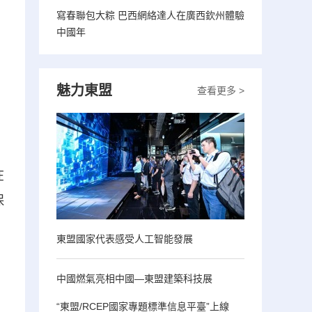
寫春聯包大粽 巴西網絡達人在廣西欽州體驗
中國年
魅力東盟
查看更多 >
在
保
東盟國家代表感受人工智能發展
中國燃氣亮相中國—東盟建築科技展
“東盟/RCEP國家專題標準信息平臺”上線