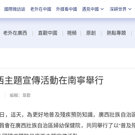
國際微訪談
老外在中國
外媒看中國
遇見中國
深耕世界
老外在廣西
|
直觀中國
|
視頻
|
原創
|
熱點專題
|
西主題宣傳活動在南寧舉行
線
編輯：韋歡
防日，這天，為更好地普及殘疾預防知識，廣西壯族自治
員會在廣西壯族自治區婦幼保健院，共同舉行了以“普及