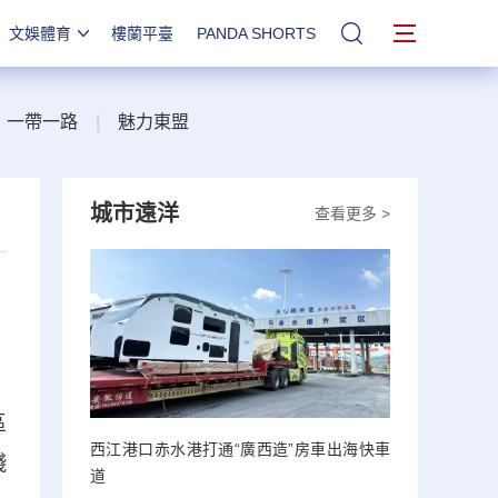
文娛體育
樓蘭平臺
PANDA SHORTS
站內搜索
一帶一路
|
魅力東盟
城市遠洋
查看更多 >
區
西江港口赤水港打通“廣西造”房車出海快車
殘
道