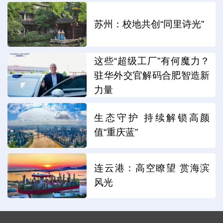
苏州：校地共创“同里诗光”
这些“超级工厂”有何魔力？
驻华外交官解码合肥智造新
力量
生态守护 持续解锁高颜
值“重庆蓝”
连云港：高空瞭望 赏海滨
风光