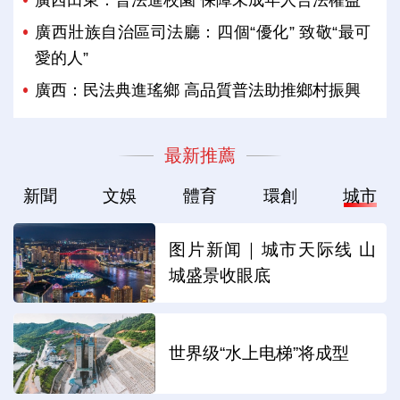
廣西壯族自治區司法廳：四個“優化” 致敬“最可
愛的人”
廣西：民法典進瑤鄉 高品質普法助推鄉村振興
最新推薦
新聞
文娛
體育
環創
城市
图片新闻｜城市天际线 山
城盛景收眼底
世界级“水上电梯”将成型