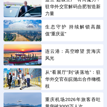
驻华外交官解码合肥智造新
力量
生态守护 持续解锁高颜
值“重庆蓝”
连云港：高空瞭望 赏海滨
风光
从“看展厅”到“谈落地”：驻
华外交官在皖抛出合作橄榄
枝
重庆机场2026年旅客吞吐
量突破3000万人次