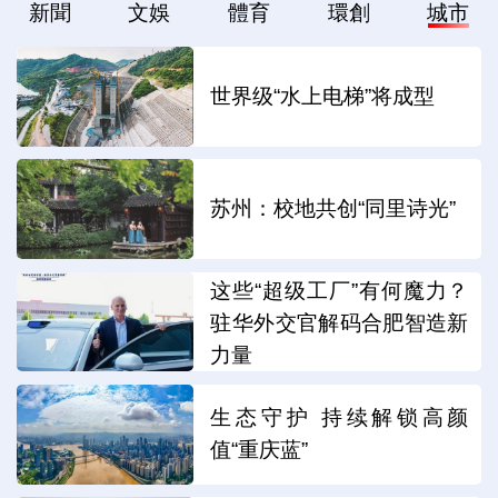
新聞
文娛
體育
環創
城市
世界级“水上电梯”将成型
苏州：校地共创“同里诗光”
这些“超级工厂”有何魔力？
驻华外交官解码合肥智造新
力量
生态守护 持续解锁高颜
值“重庆蓝”