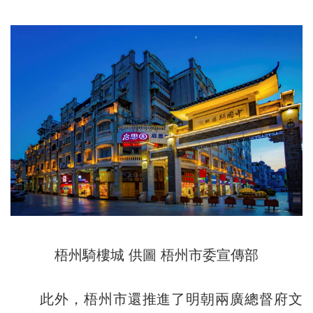
梧州騎樓城 供圖 梧州市委宣傳部
此外，梧州市還推進了明朝兩廣總督府文