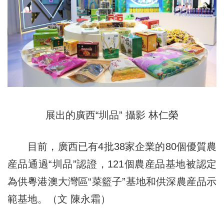
展出的廣西“圳品” 攝影 林仁榮
目前，廣西已有4批38家企業的80個優質農
産品通過“圳品”認證，121個農産品基地被認定
為供粵港澳大灣區“菜籃子”基地和供深農産品示
範基地。（文 陳永霜）