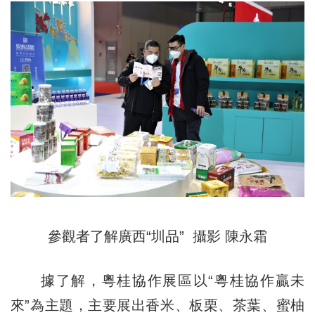
參觀者了解廣西“圳品” 攝影 陳永霜
據了解，粵桂協作展區以“粵桂協作贏未
來”為主題，主要展出香米、板栗、茶葉、蜜柚