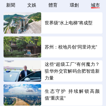
新聞
文娛
體育
環創
城市
世界级“水上电梯”将成型
苏州：校地共创“同里诗光”
这些“超级工厂”有何魔力？
驻华外交官解码合肥智造新
力量
生态守护 持续解锁高颜
值“重庆蓝”