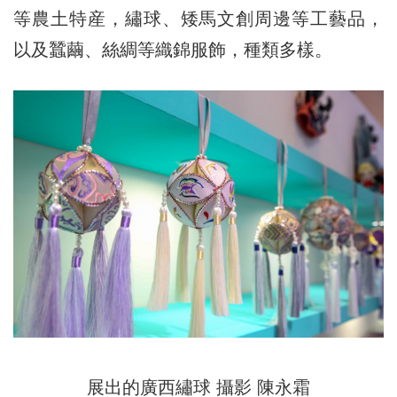
等農土特産，繡球、矮馬文創周邊等工藝品，
以及蠶繭、絲綢等織錦服飾，種類多樣。
展出的廣西繡球 攝影 陳永霜