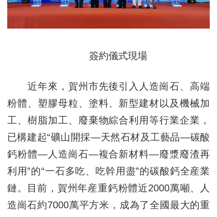
簽約儀式現場
近年來，賀州市先後引入人造崗石、高端
粉體、塑膠母粒、塗料、新型建材以及機械加
工、樹脂加工、廢棄物綜合利用等行業企業，
已構建起“礦山開採—天然石材及工藝品—碳酸
鈣粉體—人造崗石—複合新材料—廢漿廢渣再
利用”的“一石多吃、吃幹用盡”的碳酸鈣全産業
鏈。目前，賀州年産重鈣粉體近2000萬噸、人
造崗石約7000萬平方米，成為了全國最大的重