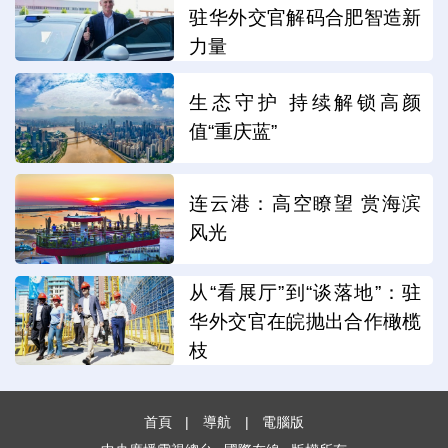
驻华外交官解码合肥智造新
力量
生态守护 持续解锁高颜
值“重庆蓝”
连云港：高空瞭望 赏海滨
风光
从“看展厅”到“谈落地”：驻
华外交官在皖抛出合作橄榄
枝
首頁
|
導航
|
電腦版