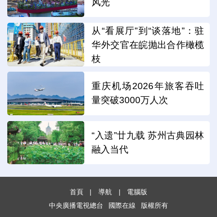
风光
从“看展厅”到“谈落地”：驻
华外交官在皖抛出合作橄榄
枝
重庆机场2026年旅客吞吐
量突破3000万人次
“入遗”廿九载 苏州古典园林
融入当代
首頁
|
導航
|
電腦版
中央廣播電視總台
國際在線
版權所有