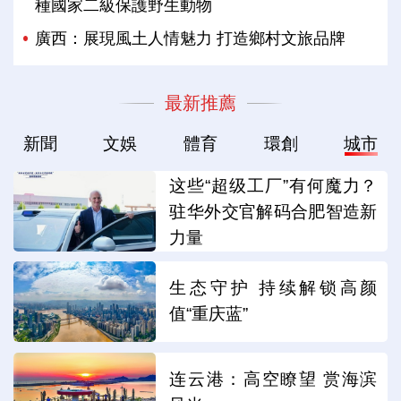
種國家二級保護野生動物
廣西：展現風土人情魅力 打造鄉村文旅品牌
最新推薦
新聞
文娛
體育
環創
城市
这些“超级工厂”有何魔力？
驻华外交官解码合肥智造新
力量
生态守护 持续解锁高颜
值“重庆蓝”
连云港：高空瞭望 赏海滨