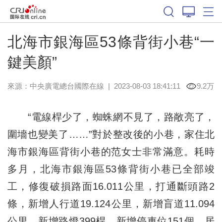
北海市銀海區53條背街小巷“一
鍵美顏”
來源：中央廣電總台國際在線
|
2023-08-03 18:41:11
9.2万
“電線桿少了，蜘蛛網不見了，路敞亮了，
圍墻也變美了……”對於整改後的小巷，家住北
海市銀海區背街小巷的范女士非常滿意。耗時
多月，北海市銀海區53條背街小巷已全部竣
工，修復破損路面16.011公里，打通斷頭路2
條，新增人行道19.124公里，新增盲道11.094
公里，新增路燈399桿，新增停車位151個，居