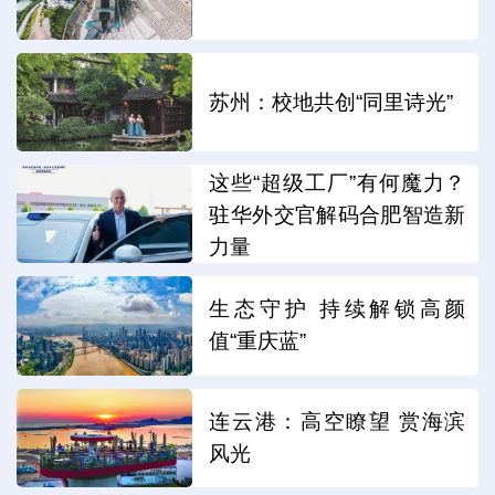
苏州：校地共创“同里诗光”
这些“超级工厂”有何魔力？
驻华外交官解码合肥智造新
力量
生态守护 持续解锁高颜
值“重庆蓝”
连云港：高空瞭望 赏海滨
风光