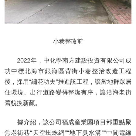
小巷整改前
2022年，中化學南方建設投資有限公司成
功中標北海市銀海區背街小巷整治改造工程
後，採用“繡花功夫”推進該工程，讓當地群眾居
住環境、出行道路變得整潔有序，讓沿海老街
舊貌換新顏。
據介紹，該公司福成産業園項目部重點聚
焦老街巷“天空蜘蛛網”“地下臭水溝”“中間電線