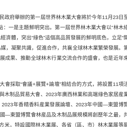
府舉辦的第一屆世界林木業大會將於今年11月23日
特點：一是主題鮮明突出。第一屆世界林木業大會以“林木
色經濟體，突出“綠色”這個高品質發展的鮮明底色，立足“
為媒，凝聚共識，促進合作，共襄全球林木業繁榮發展。
展成果、推動全球林木行業交流合作的盛會，也是近年
採取“會議+展覽+論壇”相結合的方式，將設置11項
與木制品貿易大會、2023年廣西林業和高端綠色家居産
2023年香精香料産業發展論壇、2023年中國—東盟博
國—東盟博覽會林産品及木制品展規模將創歷年之最，
萬平方米，特設國際林木業展、各省（區、市）林木業展等