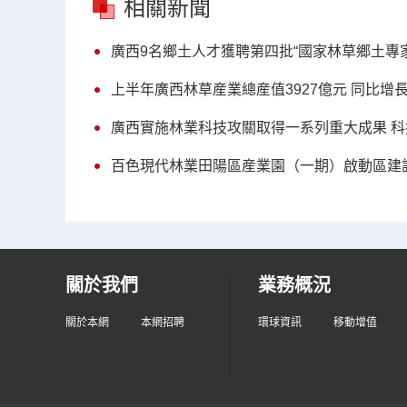
相關新聞
廣西9名鄉土人才獲聘第四批“國家林草鄉土專家
上半年廣西林草産業總産值3927億元 同比增長1
廣西實施林業科技攻關取得一系列重大成果 
百色現代林業田陽區産業園（一期）啟動區建設
關於我們
業務概況
關於本網
本網招聘
環球資訊
移動增值