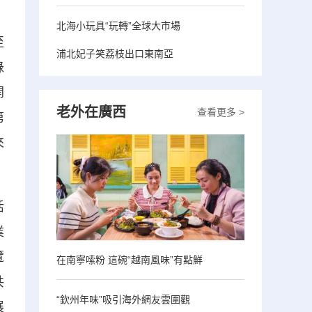
北海小玩具“玩轉”全球大市場
至
浦北妃子笑荔枝出口東南亞
綠
開
老外在廣西
查看更多 >
第
來
活
業
覽
在南寧嗦粉 這碗“越南風味”有點鮮
共
“欽州年味”吸引海外網友雲圍觀
展