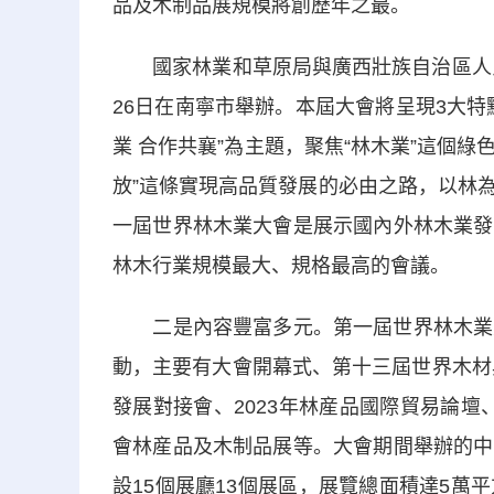
品及木制品展規模將創歷年之最。
國家林業和草原局與廣西壯族自治區人民政
26日在南寧市舉辦。本屆大會將呈現3大
業 合作共襄”為主題，聚焦“林木業”這個綠
放”這條實現高品質發展的必由之路，以林
一屆世界林木業大會是展示國內外林木業發
林木行業規模最大、規格最高的會議。
二是內容豐富多元。第一屆世界林木業大會
動，主要有大會開幕式、第十三屆世界木材
發展對接會、2023年林産品國際貿易論壇、
會林産品及木制品展等。大會期間舉辦的中
設15個展廳13個展區，展覽總面積達5