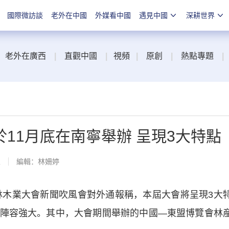
國際微訪談
老外在中國
外媒看中國
遇見中國
深耕世界
老外在廣西
|
直觀中國
|
視頻
|
原創
|
熱點專題
|
11月底在南寧舉辦 呈現3大特點
線
編輯：林姍婷
木業大會新聞吹風會對外通報稱，本屆大會將呈現3大
陣容強大。其中，大會期間舉辦的中國—東盟博覽會林