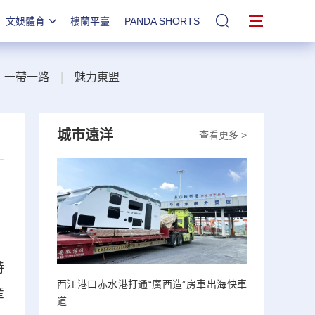
文娛體育
樓蘭平臺
PANDA SHORTS
站內搜索
一帶一路
|
魅力東盟
城市遠洋
查看更多 >
特
西江港口赤水港打通“廣西造”房車出海快車
産
道