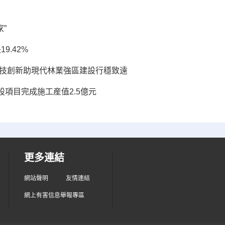
”
9.42%
科技創新助現代林業強區建設行穩致遠
項目完成施工産值2.5億元
更多連結
網站聲明
友情連結
網上有害信息舉報專區