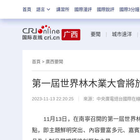
首頁
語言
講習所
國際漫評
國際銳評
國際3分鐘
要聞
|
城市遠洋
|
首頁
>
廣西要聞
第一屆世界林木業大會將於
2023-11-13 22:20:25
來源：中央廣電總台國際在
11月13日，在南寧召開的第一屆世界林
點，即主題鮮明突出、內容豐富多元、嘉賓