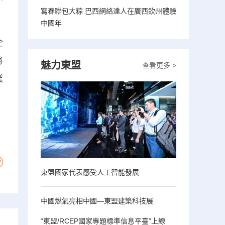
寫春聯包大粽 巴西網絡達人在廣西欽州體驗
中國年
企
將
魅力東盟
查看更多 >
業
東盟國家代表感受人工智能發展
中國燃氣亮相中國—東盟建築科技展
“東盟/RCEP國家專題標準信息平臺”上線