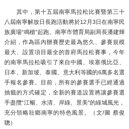
其中，第十五屆南寧馬拉松比賽暨第三十
八屆南寧解放日長跑活動將於12月3日在南寧民
族廣場“鳴槍”起跑。南寧市體育局副局長潘建輝
介紹，作為區內辦賽歷史最為悠久、參賽規模
最大、設置項目最全的首府馬拉松賽事，今年
的南寧馬拉松吸引了來自中國、埃塞俄比亞、
日本、新加坡、泰國、意大利等國的6萬多名選
手報名參賽。目前，所有的參賽選手已經通過
抽籤的方式確定，全新的賽道設置將讓參賽選
手盡攬“江暢、水清、岸綠、景美”的綠城風光，
充分領略壯鄉南寧的特色風景。（文/圖 蔡俊
聰）