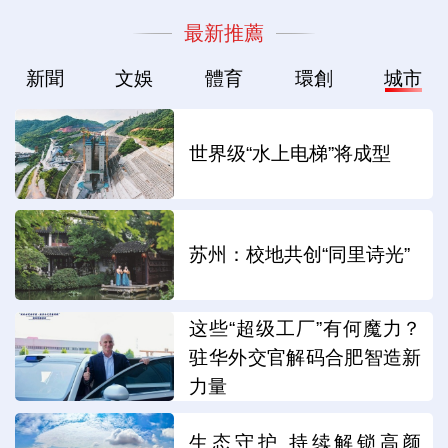
最新推薦
新聞
文娛
體育
環創
城市
世界级“水上电梯”将成型
苏州：校地共创“同里诗光”
这些“超级工厂”有何魔力？
驻华外交官解码合肥智造新
力量
生态守护 持续解锁高颜