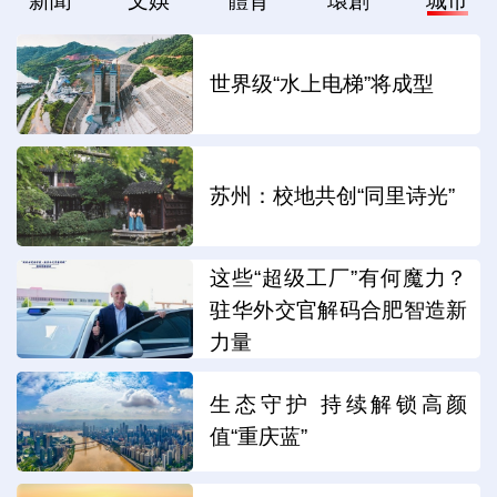
新聞
文娛
體育
環創
城市
世界级“水上电梯”将成型
苏州：校地共创“同里诗光”
这些“超级工厂”有何魔力？
驻华外交官解码合肥智造新
力量
生态守护 持续解锁高颜
值“重庆蓝”