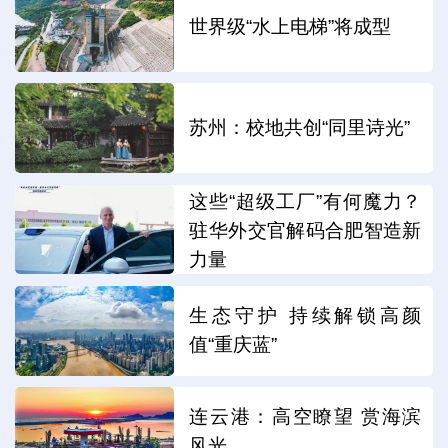
世界级“水上电梯”将成型
苏州：校地共创“同里诗光”
这些“超级工厂”有何魔力？
驻华外交官解码合肥智造新
力量
生态守护 持续解锁高颜
值“重庆蓝”
连云港：高空瞭望 赏海滨
风光