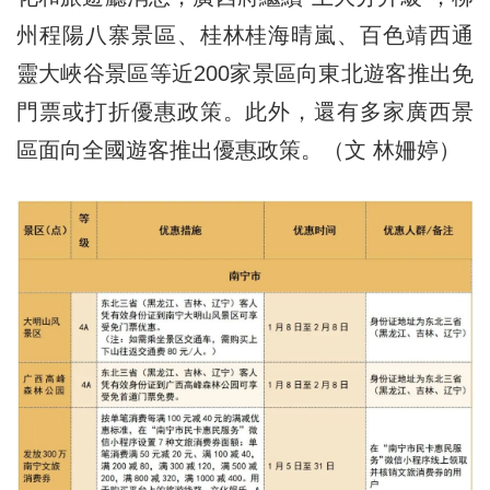
州程陽八寨景區、桂林桂海晴嵐、百色靖西通
靈大峽谷景區等近200家景區向東北遊客推出免
門票或打折優惠政策。此外，還有多家廣西景
區面向全國遊客推出優惠政策。（文 林姍婷）