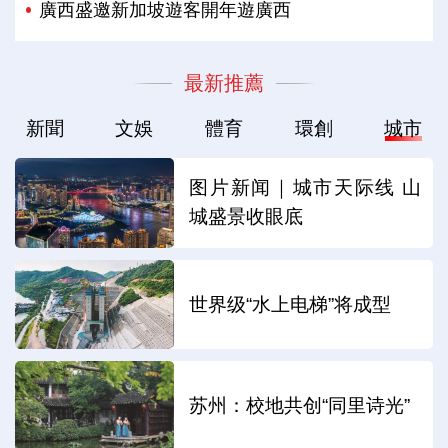
廣西盛邀新加坡遊客開年遊廣西
最新推薦
新聞
文娛
體育
環創
城市
图片新闻｜城市天际线 山
城盛景收眼底
世界级“水上电梯”将成型
苏州：校地共创“同里诗光”