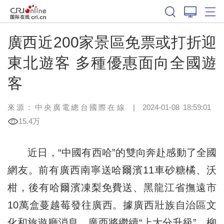
廣西近200家景區免票或打折迎
東北遊客 多種優惠面向全國遊
客
來源：中央廣電總台國際在線
|
2024-01-08 18:59:01
15.4万
近日，“中國有西哈”的雙向奔赴感動了全國
網友。前有廣西南寧送哈爾濱11車砂糖橘、沃
柑，後有哈爾濱凍梨免費送、黑龍江省撫遠市
10萬盒蔓越莓發往廣西。據廣西壯族自治區文
化和旅遊廳消息，廣西將繼續“上大分升級”，柳