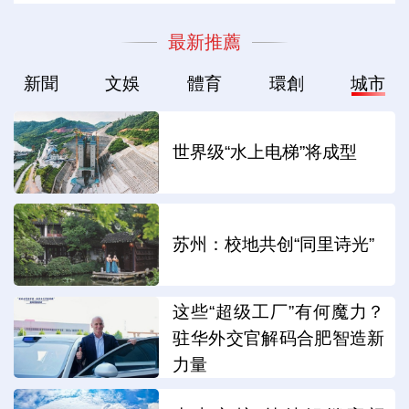
最新推薦
新聞
文娛
體育
環創
城市
世界级“水上电梯”将成型
苏州：校地共创“同里诗光”
这些“超级工厂”有何魔力？
驻华外交官解码合肥智造新
力量