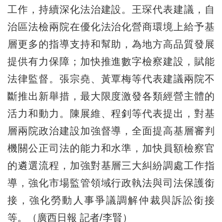
工作，持續深化法治建設。王琛代表建議，自
治區法檢兩院在優化法治化營商環境上給予基
層更多的指導支持和幫助，為地方高品質發展
提供有力保障；加快推進數字檢察建設，賦能
法律監督。張宗堯、黃覃梅等代表建議兩院不
斷推出新舉措，最大限度激發各類經營主體的
活力和動力。陳展維、程釗等代表提出，對基
層兩院政治建設加強督導，全面提高基層審判
機關公正司法的能力和水準，加快員額檢察官
的遴選流程，加強對基層三大糾紛調處工作指
導，強化市場監管領域行政執法與司法保護銜
接，強化勞動人事爭議調解仲裁與訴訟銜接
等。（廣西日報 記者/李賢）