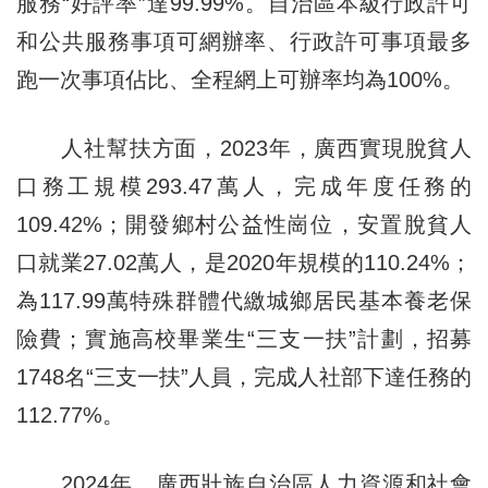
服務“好評率”達99.99%。自治區本級行政許可
和公共服務事項可網辦率、行政許可事項最多
跑一次事項佔比、全程網上可辦率均為100%。
人社幫扶方面，2023年，廣西實現脫貧人
口務工規模293.47萬人，完成年度任務的
109.42%；開發鄉村公益性崗位，安置脫貧人
口就業27.02萬人，是2020年規模的110.24%；
為117.99萬特殊群體代繳城鄉居民基本養老保
險費；實施高校畢業生“三支一扶”計劃，招募
1748名“三支一扶”人員，完成人社部下達任務的
112.77%。
2024年，廣西壯族自治區人力資源和社會