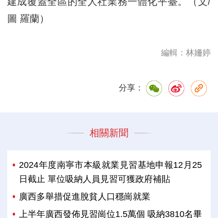
建成覆蓋全區的全人社業務一體化平臺。（文/
圖 羅蘭）
編輯：林姍婷
分享：
相關新聞
2024年度南寧市本級就業見習基地申報12月25
日截止 單位吸納人員見習可獲政府補貼
廣西多舉措促進脫貧人口穩崗就業
上半年廣西發佈見習崗位1.5萬個 吸納3810名畢