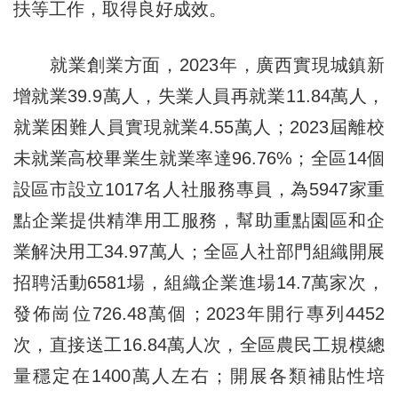
扶等工作，取得良好成效。
就業創業方面，2023年，廣西實現城鎮新
增就業39.9萬人，失業人員再就業11.84萬人，
就業困難人員實現就業4.55萬人；2023屆離校
未就業高校畢業生就業率達96.76%；全區14個
設區市設立1017名人社服務專員，為5947家重
點企業提供精準用工服務，幫助重點園區和企
業解決用工34.97萬人；全區人社部門組織開展
招聘活動6581場，組織企業進場14.7萬家次，
發佈崗位726.48萬個；2023年開行專列4452
次，直接送工16.84萬人次，全區農民工規模總
量穩定在1400萬人左右；開展各類補貼性培