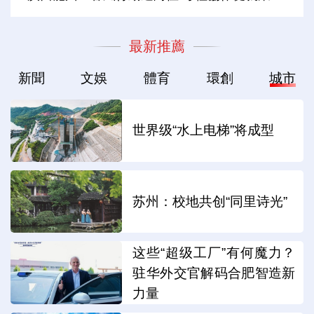
最新推薦
新聞
文娛
體育
環創
城市
世界级“水上电梯”将成型
苏州：校地共创“同里诗光”
这些“超级工厂”有何魔力？
驻华外交官解码合肥智造新
力量