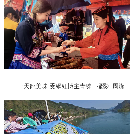
“天龍美味”受網紅博主青睞 攝影 周潔