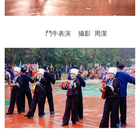
鬥牛表演 攝影 周潔