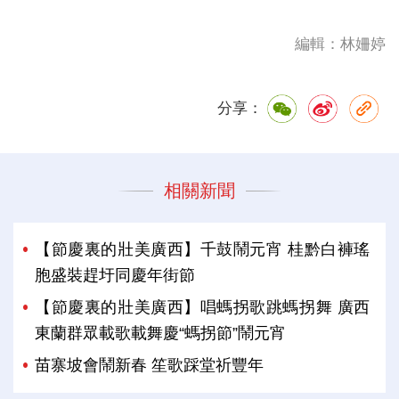
編輯：林姍婷
分享：
相關新聞
【節慶裏的壯美廣西】千鼓鬧元宵 桂黔白褲瑤
胞盛裝趕圩同慶年街節
【節慶裏的壯美廣西】唱螞拐歌跳螞拐舞 廣西
東蘭群眾載歌載舞慶“螞拐節”鬧元宵
苗寨坡會鬧新春 笙歌踩堂祈豐年