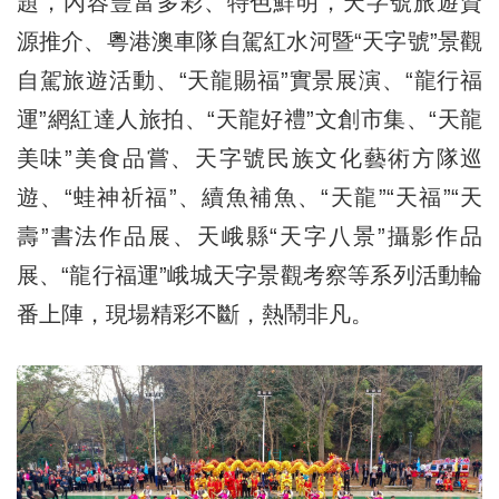
題，內容豐富多彩、特色鮮明，天字號旅遊資
源推介、粵港澳車隊自駕紅水河暨“天字號”景觀
自駕旅遊活動、“天龍賜福”實景展演、“龍行福
運”網紅達人旅拍、“天龍好禮”文創市集、“天龍
美味”美食品嘗、天字號民族文化藝術方隊巡
遊、“蛙神祈福”、續魚補魚、“天龍”“天福”“天
壽”書法作品展、天峨縣“天字八景”攝影作品
展、“龍行福運”峨城天字景觀考察等系列活動輪
番上陣，現場精彩不斷，熱鬧非凡。