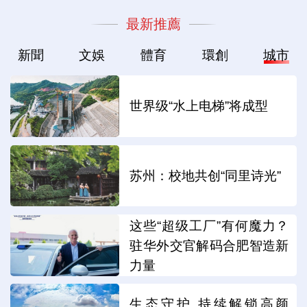
最新推薦
新聞
文娛
體育
環創
城市
世界级“水上电梯”将成型
苏州：校地共创“同里诗光”
这些“超级工厂”有何魔力？
驻华外交官解码合肥智造新
力量
生态守护 持续解锁高颜