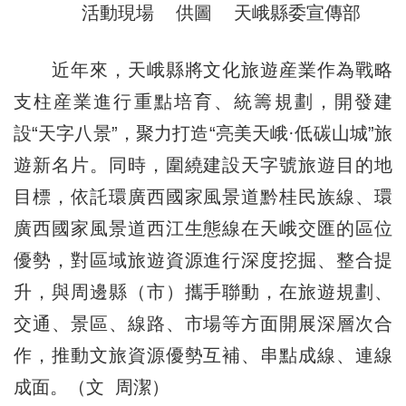
活動現場 供圖 天峨縣委宣傳部
近年來，天峨縣將文化旅遊産業作為戰略
支柱産業進行重點培育、統籌規劃，開發建
設“天字八景”，聚力打造“亮美天峨·低碳山城”旅
遊新名片。同時，圍繞建設天字號旅遊目的地
目標，依託環廣西國家風景道黔桂民族線、環
廣西國家風景道西江生態線在天峨交匯的區位
優勢，對區域旅遊資源進行深度挖掘、整合提
升，與周邊縣（市）攜手聯動，在旅遊規劃、
交通、景區、線路、市場等方面開展深層次合
作，推動文旅資源優勢互補、串點成線、連線
成面。（文 周潔）