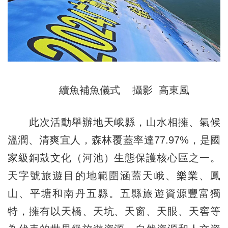
續魚補魚儀式 攝影 高東風
此次活動舉辦地天峨縣，山水相擁、氣候
溫潤、清爽宜人，森林覆蓋率達77.97%，是國
家級銅鼓文化（河池）生態保護核心區之一。
天字號旅遊目的地範圍涵蓋天峨、樂業、鳳
山、平塘和南丹五縣。五縣旅遊資源豐富獨
特，擁有以天橋、天坑、天窗、天眼、天窖等