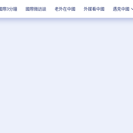
國際3分鐘
國際微訪談
老外在中國
外媒看中國
遇見中國