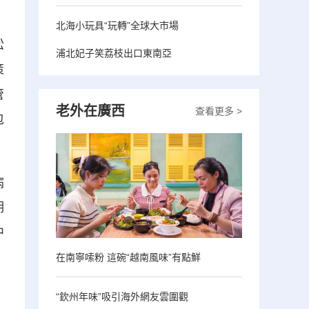
北海小玩具“玩轉”全球大市場
松
浦北妃子笑荔枝出口東南亞
策
管
老外在廣西
查看更多 >
包
病
期
中
在南寧嗦粉 這碗“越南風味”有點鮮
“欽州年味”吸引海外網友雲圍觀