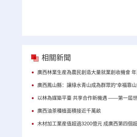
相關新聞
廣西林業生産為農民創造大量就業創收機會 年
廣西鳳山縣：讓綠水青山成為群眾的“幸福靠山
以林為媒築平臺 共享合作新機遇 ——第一屆
廣西油茶種植面積接近千萬畝
木材加工業産值超過3200億元 成廣西第四個超