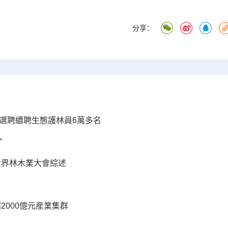
分享：
選聘續聘生態護林員6萬多名
”
世界林木業大會綜述
2000億元産業集群