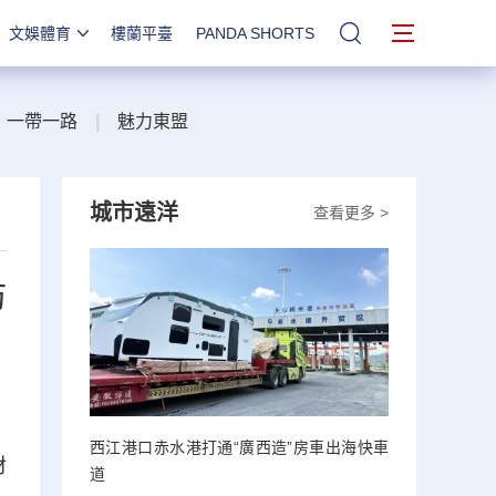
文娛體育
樓蘭平臺
PANDA SHORTS
站內搜索
一帶一路
|
魅力東盟
城市遠洋
查看更多 >
防
西江港口赤水港打通“廣西造”房車出海快車
材
道