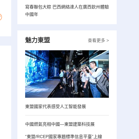
寫春聯包大粽 巴西網絡達人在廣西欽州體驗
中國年
魅力東盟
查看更多 >
東盟國家代表感受人工智能發展
中國燃氣亮相中國—東盟建築科技展
“東盟/RCEP國家專題標準信息平臺”上線