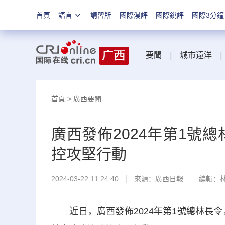
首頁
語言
講習所
國際漫評
國際銳評
國際3分鐘
要聞
|
城市遠洋
|
首頁
>
廣西要聞
廣西發佈2024年第1號
控攻堅行動
2024-03-22 11:24:40
來源：
廣西日報
編輯：
近日，廣西發佈2024年第1號總林長令