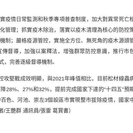
疫情日常監測和秋季專項普查制度，加大對異常死亡
化管理；抓實疫木除治，落實以疫木清理為核心的防控
機制；嚴格疫源管控，實施全方位、無死角的疫木源頭
宣傳督導，加強以案釋法，增強群眾防控意識，推行市
式，完善逐級督導機制。
攻堅戰成效明顯，與2021年峰值相比，目前松材線蟲
28%、27%和32%，提前完成國家下達的“十四五”預
百色、河池、崇左3個設區市實現整市拔除疫情，國家
/王艷群 通訊員/張雷 葛賞書）