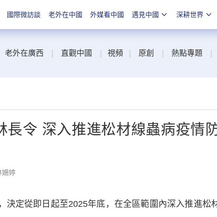
國際微訪談
老外在中國
外媒看中國
遇見中國
深耕世界
老外在廣西
|
直觀中國
|
視頻
|
原創
|
熱點專題
|
總林長令 深入推進松材線蟲病疫情
林姍婷
，決定從即日起至2025年底，在全區範圍內深入推進松