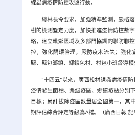
線蟲病疫情防控攻堅行動。
總林長令要求，加強精準監測，嚴格落實
樹的檢測鑒定力度，加快推進疫情防控數字
略，建立毗鄰區域及多部門協調的聯防聯控
控，強化閉環管理，嚴防疫木流失；強化
縣、縣包鄉鎮、鄉鎮包村、村包小班督導模
“十四五”以來，廣西松材線蟲病疫情防控
疫情發生面積、縣級疫區、鄉鎮疫點分別下降
目標；累計拔除疫區數量居全國第一，其中
期評估綜合評定等級為A檔。（廣西日報 記者