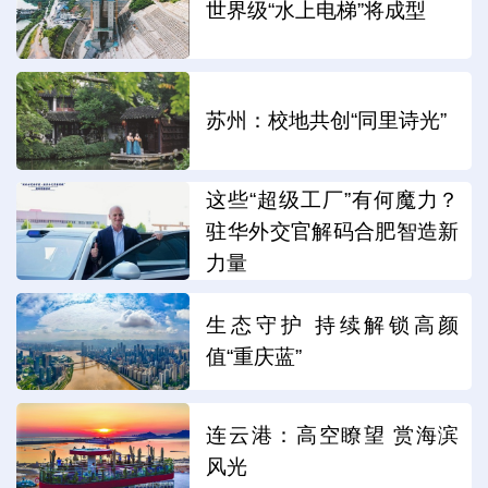
世界级“水上电梯”将成型
苏州：校地共创“同里诗光”
这些“超级工厂”有何魔力？
驻华外交官解码合肥智造新
力量
生态守护 持续解锁高颜
值“重庆蓝”
连云港：高空瞭望 赏海滨
风光