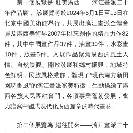
第一個展覽是“壯美廣西——漓江畫派二十
年作品展”。該展覽將於2024年5月1日至13日在
北京中國美術館舉行，共展出漓江畫派全體會
員及廣西美術界2007年以來創作的精品力作82
件，其中中國畫作品37件，油畫30件，水彩畫
10件，版畫5件。入展作品聚焦廣西的風土人
情、自然景觀、開放發展和鄉村振興，地域特
色鮮明，民族風格濃郁，體現了“現代南方新田
園詩畫風”的漓江畫派審美特徵，生動描繪了廣
西各族人民團結奮鬥，各項事業蓬勃發展，奮
力譜寫中國式現代化廣西篇章的時代畫卷。
第二個展覽為“繼往開來——漓江畫派二十