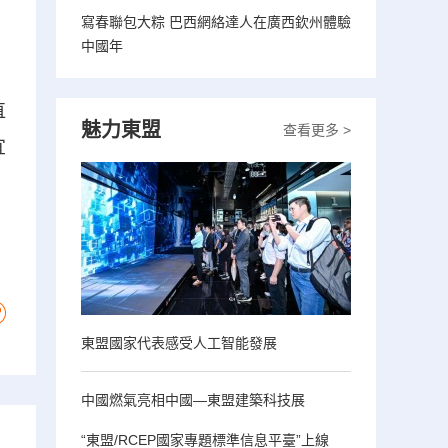
寫春聯包大粽 巴西網絡達人在廣西欽州體驗
中國年
。
直
魅力東盟
查看更多 >
宜
東盟國家代表感受人工智能發展
中國燃氣亮相中國—東盟建築科技展
“東盟/RCEP國家專題標準信息平臺”上線