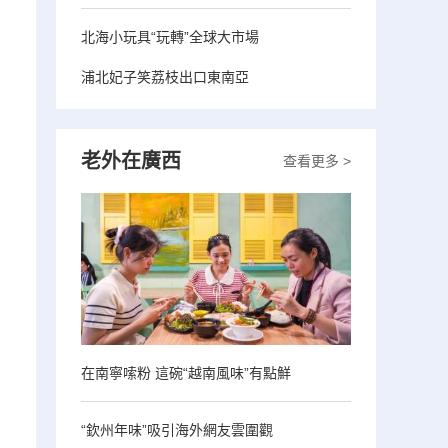
北海小玩具“玩轉”全球大市場
浦北妃子笑荔枝出口東南亞
老外在廣西
查看更多 >
在南寧嗦粉 這碗“越南風味”有點鮮
“欽州年味”吸引海外網友雲圍觀