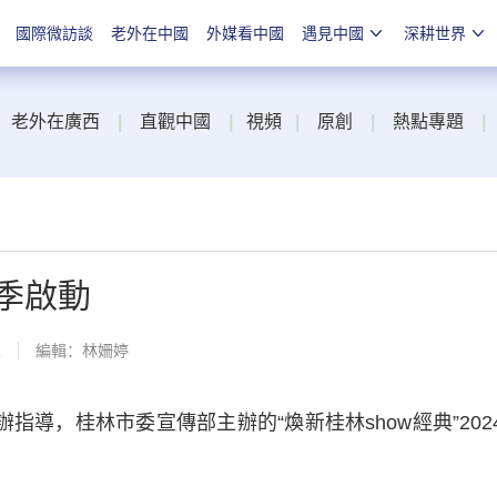
國際微訪談
老外在中國
外媒看中國
遇見中國
深耕世界
老外在廣西
|
直觀中國
|
視頻
|
原創
|
熱點專題
|
傳季啟動
線
編輯：林姍婷
導，桂林市委宣傳部主辦的“煥新桂林show經典”202