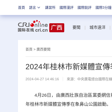
首頁
語言
講習所
國際漫評
國際銳評
國際3分鐘
要聞
|
城市遠洋
|
首頁
>
廣西要聞
2024年桂林市新媒體宣
2024-04-27 14:46:16
來源：中央廣電總台國際在
4月26日，由廣西壯族自治區黨委網信辦指
年桂林市新媒體宣傳季在象鼻山公園啟動。