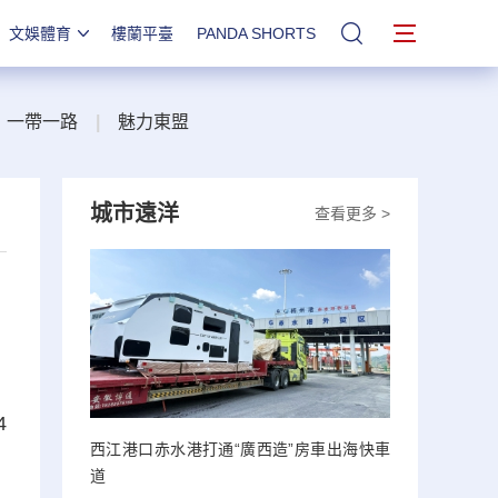
文娛體育
樓蘭平臺
PANDA SHORTS
站內搜索
一帶一路
|
魅力東盟
城市遠洋
查看更多 >
4
西江港口赤水港打通“廣西造”房車出海快車
道