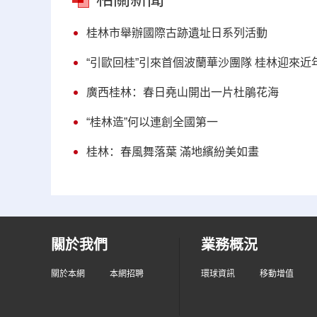
桂林市舉辦國際古跡遺址日系列活動
“引歐回桂”引來首個波蘭華沙團隊 桂林迎來
廣西桂林：春日堯山開出一片杜鵑花海
“桂林造”何以連創全國第一
桂林：春風舞落葉 滿地繽紛美如畫
關於我們
業務概況
關於本網
本網招聘
環球資訊
移動增值