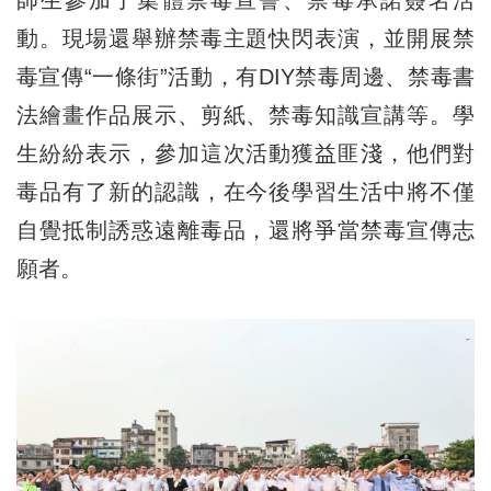
動。現場還舉辦禁毒主題快閃表演，並開展禁
毒宣傳“一條街”活動，有DIY禁毒周邊、禁毒書
法繪畫作品展示、剪紙、禁毒知識宣講等。學
生紛紛表示，參加這次活動獲益匪淺，他們對
毒品有了新的認識，在今後學習生活中將不僅
自覺抵制誘惑遠離毒品，還將爭當禁毒宣傳志
願者。