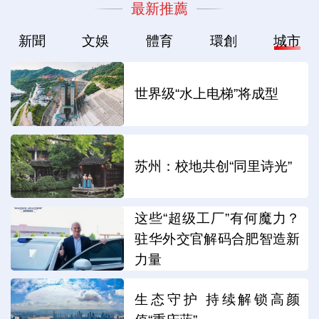
最新推薦
新聞
文娛
體育
環創
城市
世界级“水上电梯”将成型
苏州：校地共创“同里诗光”
这些“超级工厂”有何魔力？
驻华外交官解码合肥智造新
力量
生态守护 持续解锁高颜