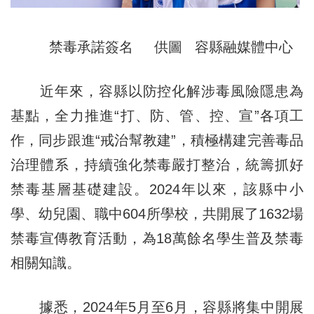
禁毒承諾簽名 供圖 容縣融媒體中心
近年來，容縣以防控化解涉毒風險隱患為
基點，全力推進“打、防、管、控、宣”各項工
作，同步跟進“戒治幫教
建
”，積極構建完善毒品
治理體系，持續強化禁毒嚴打整治，統籌抓好
禁毒基層基礎建設。2024年以來，該縣中小
學、幼兒園、職中604所學校，共開展了1632場
禁毒宣傳教育活動，為18萬餘名學生普及禁毒
相關知識。
據悉，2024年5月至6月，容縣將集中開展