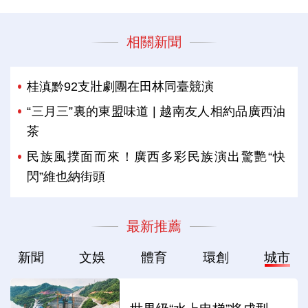
相關新聞
桂滇黔92支壯劇團在田林同臺競演
“三月三”裏的東盟味道 | 越南友人相約品廣西油
茶
民族風撲面而來！廣西多彩民族演出驚艷“快
閃”維也納街頭
最新推薦
新聞
文娛
體育
環創
城市