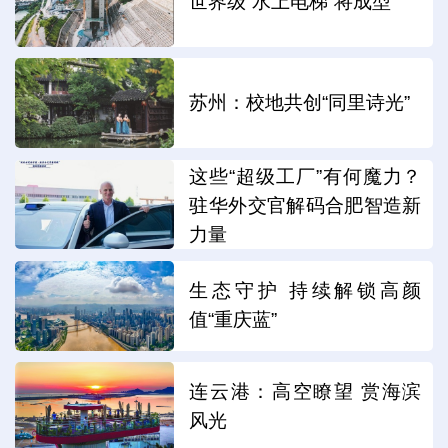
世界级“水上电梯”将成型
苏州：校地共创“同里诗光”
这些“超级工厂”有何魔力？
驻华外交官解码合肥智造新
力量
生态守护 持续解锁高颜
值“重庆蓝”
连云港：高空瞭望 赏海滨
风光