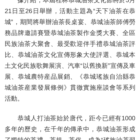
據介紹，本屆桂林恭城油茶文化節將於5月
21日至26日舉辦，活動主題為“天下油茶在恭
城”，期間將舉辦油茶長桌宴、恭城油茶師傅勞
務品牌邀請賽暨恭城油茶製作金獎大賽、全區
民族油茶大聚會、最受歡迎伴手禮恭城油茶評
比、恭城油茶文化宣傳形象大使評選、恭城本
土文化民族歌舞展演、汽車“以舊換新”宣傳及車
展、恭城農特産品展銷、《恭城瑤族自治縣恭
城油茶産業發展條例》貫徹實施座談會等系列
活動。
恭城人打油茶始於唐代，距今已經有1000
多年的歷史，在千年的傳承中，恭城油茶形成