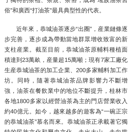
了獨特的茶禮、茶規、茶俗，成為“瑤族油茶習
俗”和廣西“打油茶”最具典型性的代表。
近年來，恭城油茶逐步“出圈”，産業鏈條逐
步完善，逐步成為帶動當地群眾增收致富的新
支柱産業。截至目前，恭城油茶原輔料種植面
積達到23萬畝，産量超15萬噸；現有7家工廠化
生産恭城油茶的加工企業、200多家輔料加工作
坊。同時，隨著恭城油茶品牌影響力不斷增
強，油茶在餐飲業中的地位不斷提升，桂林市
各地1800多家以經營油茶為主的門店營業收入
約40億元。如今，越來越多的遊客為“一碗正宗
的恭城油茶”慕名而來。恭城油茶正承載著它獨