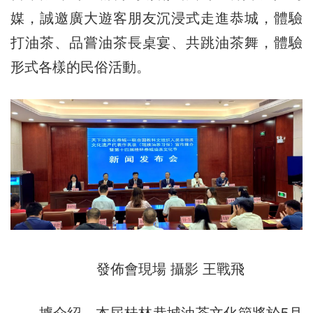
媒，誠邀廣大遊客朋友沉浸式走進恭城，體驗
打油茶、品嘗油茶長桌宴、共跳油茶舞，體驗
形式各樣的民俗活動。
發佈會現場 攝影 王戰飛