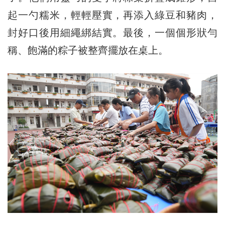
起一勺糯米，輕輕壓實，再添入綠豆和豬肉，
封好口後用細繩綁結實。最後，一個個形狀勻
稱、飽滿的粽子被整齊擺放在桌上。