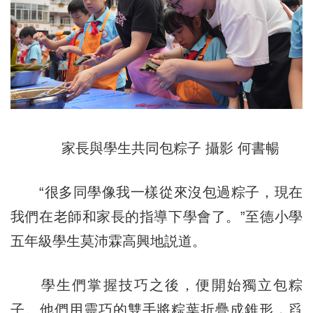
家長與學生共同包粽子 攝影 何書暢
“很多同學像我一樣從來沒包過粽子，現在
我們在老師和家長的指導下學會了。”至德小學
五年級學生莫沛霖高興地説道。
學生們掌握技巧之後，便開始獨立包粽
子。他們用靈巧的雙手將粽葉折疊成錐形，舀