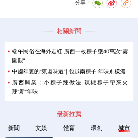
分享：
相關新聞
端午民俗在海外走紅 廣西一枚粽子獲40萬次“雲
圍觀”
中國年裏的“東盟味道”| 包越南粽子 年味別樣濃
廣西興業：小粽子辣做法 辣椒粽子帶來火
辣“新”年味
最新推薦
新聞
文娛
體育
環創
城市