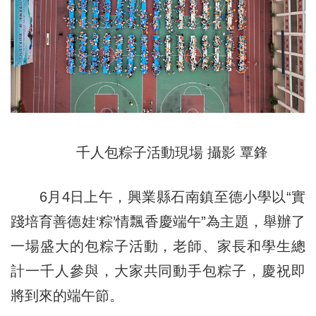
千人包粽子活動現場 攝影 覃鋒
6月4日上午，興業縣石南鎮至德小學以“實
踐培育善德娃‘粽’情飄香慶端午”為主題，舉辦了
一場盛大的包粽子活動，老師、家長和學生總
計一千人參與，大家共同動手包粽子，慶祝即
將到來的端午節。