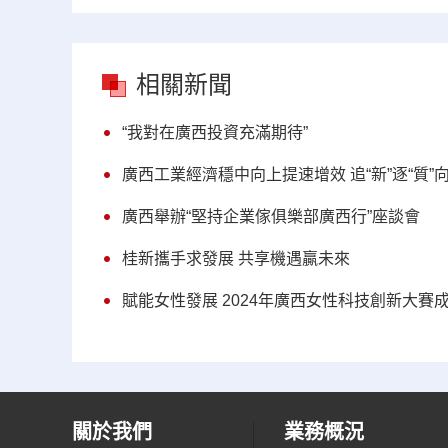
相關新聞
“我對在廣西投資充滿期待”
廣西工業經濟穩中向上提速增效 追“新”逐“質”
廣西舉辦“堅持企業傢俱樂部廣西行”座談會
桂新攜手求發展 共享機遇贏未來
賦能女性發展 2024年廣西女性科技創新大賽
關於我們
業務概況