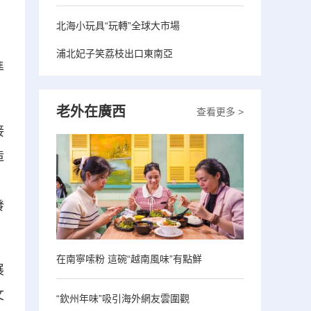
。
北海小玩具“玩轉”全球大市場
，
浦北妃子笑荔枝出口東南亞
準
老外在廣西
查看更多 >
接
造
、
發
在南寧嗦粉 這碗“越南風味”有點鮮
展
文
“欽州年味”吸引海外網友雲圍觀