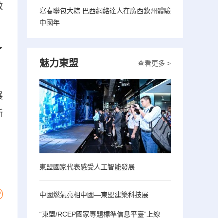
效
寫春聯包大粽 巴西網絡達人在廣西欽州體驗
中國年
了
魅力東盟
查看更多 >
展
新
東盟國家代表感受人工智能發展
中國燃氣亮相中國—東盟建築科技展
“東盟/RCEP國家專題標準信息平臺”上線