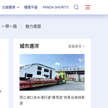
文娛體育
樓蘭平臺
PANDA SHORTS
站內搜索
一帶一路
|
魅力東盟
城市遠洋
查看更多 >
中
西江港口赤水港打通“廣西造”房車出海快車
道