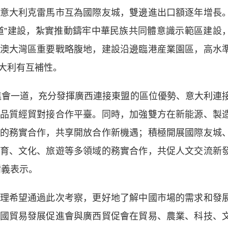
大利克雷馬市互為國際友城，雙邊進出口額逐年增長
道”建設，紮實推動鑄牢中華民族共同體意識示範區建設
澳大灣區重要戰略腹地，建設沿邊臨港産業園區，高水
大利有互補性。
會一道，充分發揮廣西連接東盟的區位優勢、意大利連
品質經貿對接合作平臺。同時，加強雙方在新能源、製
的務實合作，共享開放合作新機遇；積極開展國際友城
育、文化、旅遊等多領域的務實合作，共促人文交流新
樹義表示。
希望通過此次考察，更好地了解中國市場的需求和發
國貿易發展促進會與廣西貿促會在貿易、農業、科技、