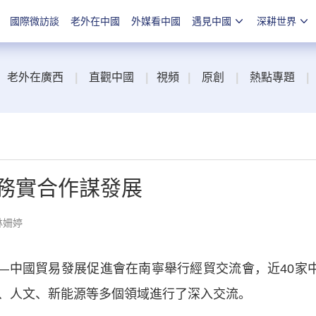
國際微訪談
老外在中國
外媒看中國
遇見中國
深耕世界
老外在廣西
|
直觀中國
|
視頻
|
原創
|
熱點專題
|
動務實合作謀發展
林姍婷
中國貿易發展促進會在南寧舉行經貿交流會，近40家
、人文、新能源等多個領域進行了深入交流。