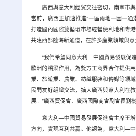
廣西與意大利經貿交往密切，南寧市與意
當前，廣西正加速推進“一區兩地一園一通
打造國內國際雙循環市場經營便利地和粵港
共建西部陸海新通道，在許多産業領域與意
“我們希望同意大利—中國貿易發展促進
歐洲的橋梁作用，為雙方工商界合作提供高
業、旅遊業、農業、紡織服裝和傳媒等領域
民間友好組織交流，擴大廣西與意大利在教
展。”廣西貿促會、廣西國際商會副會長劉
意大利—中國貿易發展促進會主席王增理
方向，實現互利共贏。他認為，意大利—中