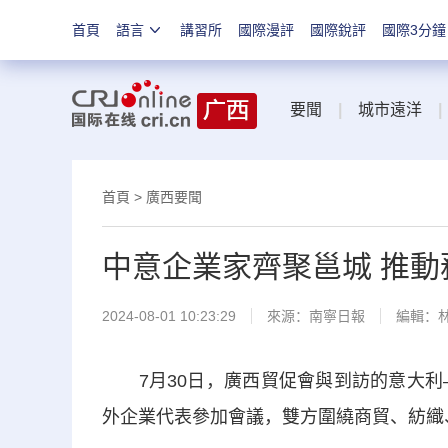
首頁
語言
講習所
國際漫評
國際銳評
國際3分鐘
要聞
|
城市遠洋
|
首頁
>
廣西要聞
中意企業家齊聚邕城 推
2024-08-01 10:23:29
來源：
南寧日報
編輯：
7月30日，廣西貿促會與到訪的意大利—
外企業代表參加會議，雙方圍繞商貿、紡織