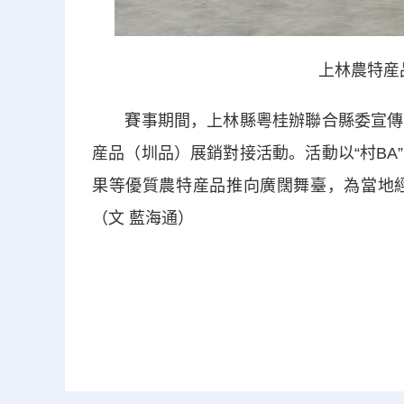
上林農特産品（
賽事期間，上林縣粵桂辦聯合縣委宣傳部
産品（
圳
品）展銷對接活動。活動以“村B
果等優質農特産品推向廣闊舞臺，為當地
（文 藍海通）