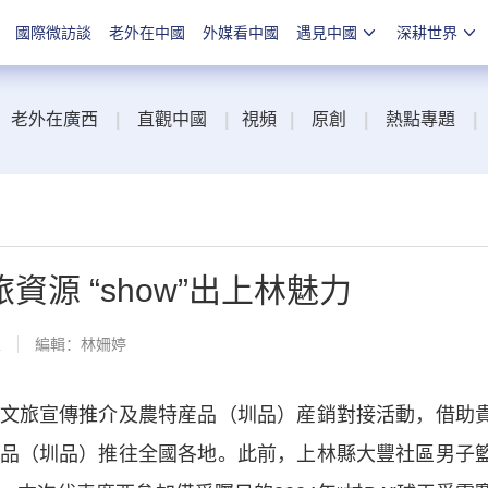
國際微訪談
老外在中國
外媒看中國
遇見中國
深耕世界
老外在廣西
|
直觀中國
|
視頻
|
原創
|
熱點專題
|
資源 “show”出上林魅力
線
編輯：林姍婷
旅宣傳推介及農特産品（圳品）産銷對接活動，借助
特産品（圳品）推往全國各地。此前，上林縣大豐社區男子