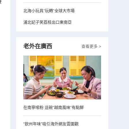
賽
北海小玩具“玩轉”全球大市場
浦北妃子笑荔枝出口東南亞
老外在廣西
查看更多 >
在南寧嗦粉 這碗“越南風味”有點鮮
“欽州年味”吸引海外網友雲圍觀