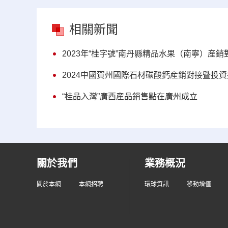
相關新聞
2023年“桂字號”南丹縣精品水果（南寧）産
2024中國賀州國際石材碳酸鈣産銷對接暨投
“桂品入灣”廣西産品銷售點在廣州成立
關於我們
業務概況
關於本網
本網招聘
環球資訊
移動增值