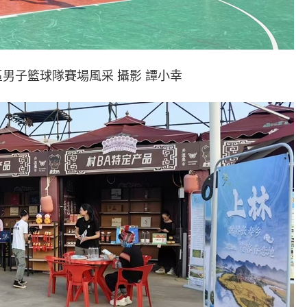
子籃球隊賽場風采 攝影 譚小幸