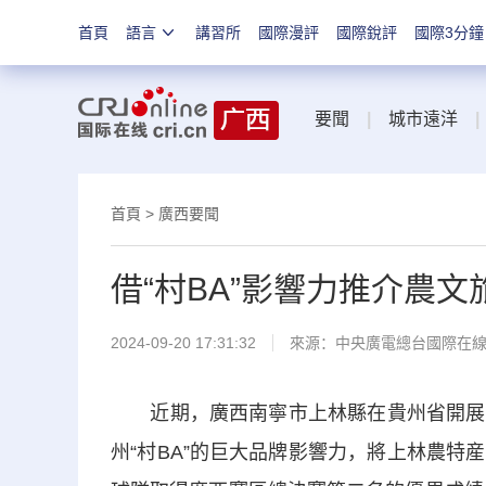
首頁
語言
講習所
國際漫評
國際銳評
國際3分鐘
要聞
|
城市遠洋
|
首頁
>
廣西要聞
借“村BA”影響力推介農文旅
2024-09-20 17:31:32
來源：中央廣電總台國際在
近期，廣西南寧市上林縣在貴州省開展文
州“村BA”的巨大品牌影響力，將上林農