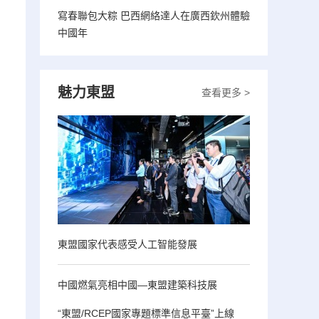
寫春聯包大粽 巴西網絡達人在廣西欽州體驗
中國年
魅力東盟
查看更多 >
東盟國家代表感受人工智能發展
中國燃氣亮相中國—東盟建築科技展
“東盟/RCEP國家專題標準信息平臺”上線