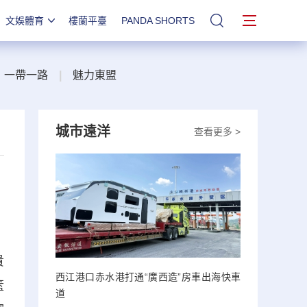
文娛體育
樓蘭平臺
PANDA SHORTS
站內搜索
一帶一路
|
魅力東盟
城市遠洋
查看更多 >
貴
西江港口赤水港打通“廣西造”房車出海快車
籃
道