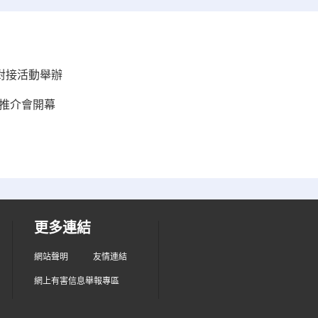
銷對接活動舉辦
資推介會開幕
更多連結
網站聲明
友情連結
網上有害信息舉報專區