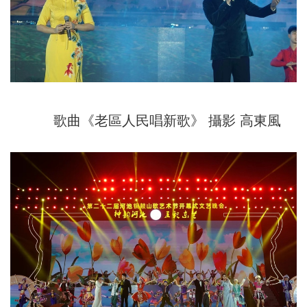
歌曲《老區人民唱新歌》 攝影 高東風