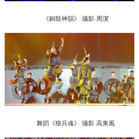
《銅鼓神韻》 攝影 周潔
舞蹈《狼兵魂》 攝影 高東風