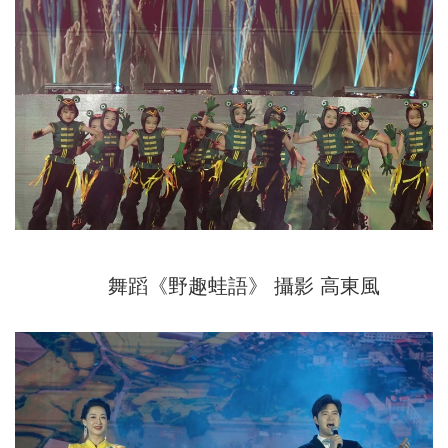
舞蹈《野趣蛙語》 攝影 高東風