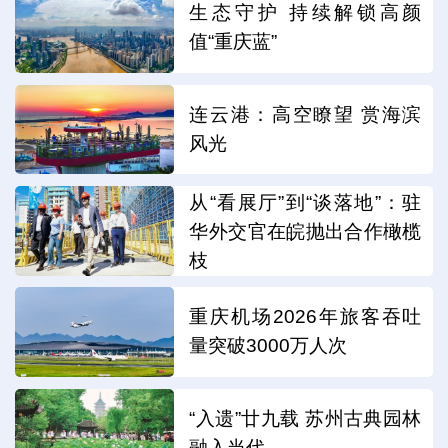
生态守护 持续解锁高颜
值“重庆蓝”
连云港：高空瞭望 赏海滨
风光
从“看展厅”到“谈落地”：驻
华外交官在皖抛出合作橄榄
枝
重庆机场2026年旅客吞吐
量突破3000万人次
“入遗”廿九载 苏州古典园林
融入当代