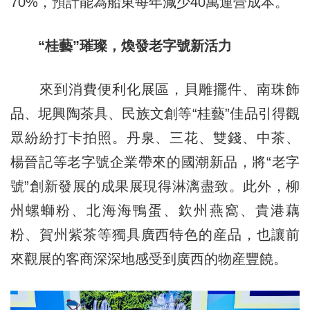
70%，預計能為船東每年減少40萬運營成本。
“桂藝”璀璨，煥發老字號新活力
來到消費便利化展區，貝雕擺件、南珠飾
品、坭興陶茶具、民族文創等“桂藝”佳品引得觀
眾紛紛打卡拍照。丹泉、三花、雙錢、中茶、
楊晉記等老字號企業帶來的國潮新品，將“老字
號”創新發展的成果展現得淋漓盡致。此外，柳
州螺螄粉、北海海鴨蛋、欽州燕窩、貴港藕
粉、賀州紫茶等獨具廣西特色的産品，也讓前
來觀展的客商深深地感受到廣西的物産豐饒。