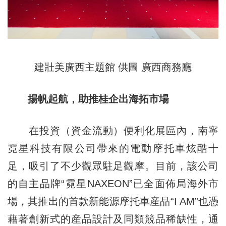
建壯美廣西主題館 供圖 廣西商務廳
揚帆起航，助推桂企出海拓市場
在投資（資金流動）便利化展區內，南寧
霓星科技有限公司帶來的電動摩托車炫酷十
足，吸引了不少觀眾駐足觀摩。目前，該公司
的自主品牌“霓星NAXEON”已全面佈局海外市
場，其推出的首款新能源摩托車産品“I AM”也憑
藉著創新式的産品設計及同類競品稀缺性，通