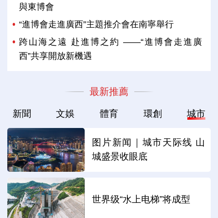
與東博會
“進博會走進廣西”主題推介會在南寧舉行
跨山海之遠 赴進博之約 ——“進博會走進廣
西”共享開放新機遇
最新推薦
新聞
文娛
體育
環創
城市
图片新闻｜城市天际线 山
城盛景收眼底
世界级“水上电梯”将成型