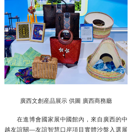
廣西文創産品展示 供圖 廣西商務廳
在進博會國家展中國館內，來自廣西的中
越友誼關—友誼智慧口岸項目實體沙盤入選展