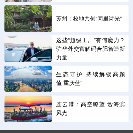
苏州：校地共创“同里诗光”
这些“超级工厂”有何魔力？
驻华外交官解码合肥智造新
力量
生态守护 持续解锁高颜
值“重庆蓝”
连云港：高空瞭望 赏海滨
风光