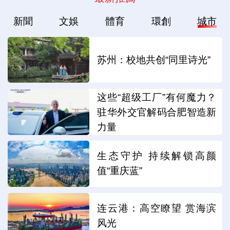
新聞
文娛
體育
環創
城市
苏州：校地共创“同里诗光”
这些“超级工厂”有何魔力？
驻华外交官解码合肥智造新
力量
生态守护 持续解锁高颜
值“重庆蓝”
连云港：高空瞭望 赏海滨
风光