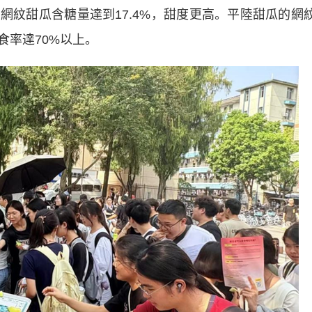
網紋甜瓜含糖量達到17.4%，甜度更高。平陸甜瓜的網
食率達70%以上。