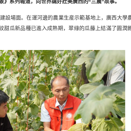
景》系列報道，向世界講好壯美廣西的“三農”故事。
設場面。在運河邊的農業生産示範基地上，廣西大學
網紋甜瓜新品種已進入成熟期，翠綠的瓜藤上結滿了圓潤