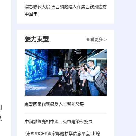
寫春聯包大粽 巴西網絡達人在廣西欽州體驗
中國年
魅力東盟
查看更多 >
，
東盟國家代表感受人工智能發展
們
瓜
中國燃氣亮相中國—東盟建築科技展
“東盟/RCEP國家專題標準信息平臺”上線