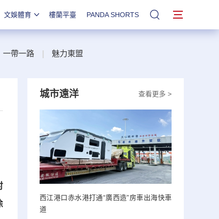
文娛體育
樓蘭平臺
PANDA SHORTS
站內搜索
一帶一路
|
魅力東盟
城市遠洋
查看更多 >
村
西江港口赤水港打通“廣西造”房車出海快車
徐
道