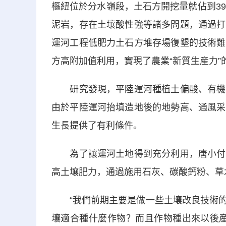
樞紐位於分水嶺段，土石方開挖量就佔到3
泥岩，存在土壤酸性強等諸多問題，通過打
運河工程低肥力土石方堆存場復墾的技術難
方高附加值利用，實現了農業“新質生産力”
研究發現，平陸運河種植土偏酸、有機質
由於平陸運河抬填造地後的地勢高、通風采
生長提供了有利條件。
為了讓運河土地得到充分利用，唐小付團
高土壤肥力，通過施用石灰、碳酸鈣粉、草
“我們前期主要是做一些土壤改良技術的
壤適合種什麼作物？而且作物種出來以後産