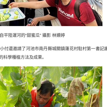
平陸運河的“甜蜜瓜” 攝影 林姍婷
付還邀請了河池市南丹縣城關鎮蓮花村駐村第一書記
的科學種植方法及成果。