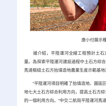
唐小付展示種
據介紹，平陸運河全線工程預計土石方開
量。為探索平陸運河建設過程中土石方綜合
馬道樞紐土石方抬填造地農業生産示範基地
“平陸運河項目明確了抬填造地、園區回
地七大土石方綜合利用方向，提高土石方綜合
的一個利用方向。”中交二航局平陸運河馬