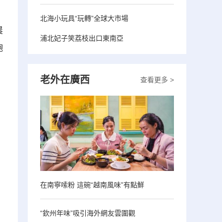
北海小玩具“玩轉”全球大市場
農
浦北妃子笑荔枝出口東南亞
飽
老外在廣西
查看更多 >
在南寧嗦粉 這碗“越南風味”有點鮮
“欽州年味”吸引海外網友雲圍觀