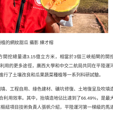
植的網紋甜瓜 攝影 練才榕
挖總量達3.15億立方米，相當於3個三峽船閘的開
利用的更多途徑，廣西大學和中交二航局共同在平陸運
進行了土壤改良和瓜果蔬菜種植等一系列科研試驗。
填、工程自用、綠色建材、礦坑修復、土地復呈及吹填
利用效率。其中，抬填造地佔比達到了66.49%，是最
道樞紐項目技術負責人張帆介紹，平陸運河第一梯級的馬