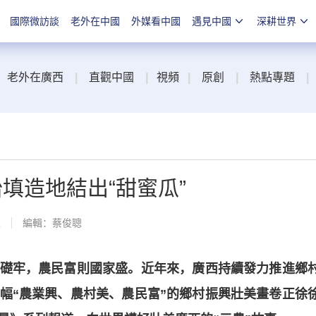
國際微訪談
老外在中國
外媒看中國
遇見中國
深耕世界
老外在廣西
|
直觀中國
|
視頻
|
原創
|
熱點專題
|
填造地結出“甜蜜瓜”
線
編輯：蔡俊聰
礎牢，農民富則國家盛。近年來，廣西持續發力推進鄉
一幅“農業興、農村美、農民富”的鄉村振興壯美畫卷正徐