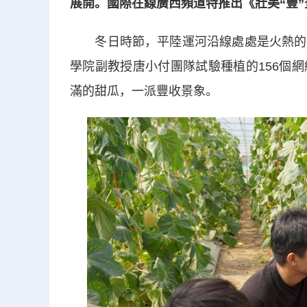
展開。國際在線廣西頻道特推出《壯美“豐”
冬日時節，平陸運河沿線處處是火熱的建
學院副教授唐小付團隊試驗種植的156個
滿的甜瓜，一派豐收景象。