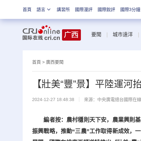
首頁
語言
講習所
國際漫評
國際銳評
國際3分鐘
要聞
|
城市遠洋
|
首頁
>
廣西要聞
【壯美“豐”景】平陸運河抬
2024-12-27 18:48:38
來源：中央廣電總台國際在
編者按：農村穩則天下安，農業興則基
振興戰略，推動“三農”工作取得新成效，