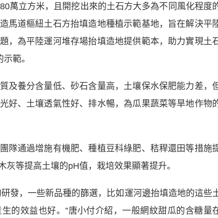
980萬立方米，且開挖出來的土石方大多為不同風化程度
造馬道樞紐土石方抬填造地種植示範基地，旨在解決平
題，為平陸運河堆存場抬填造地提供範本，助力實現土
的示範。
及養分含量低、砂石含量高，土壤保水保肥能力差，
光好、土壤透氣性好、排水暢，為瓜果蔬菜等旱地作物
隊通過增施有機肥、種植豆科綠肥、秸稈還田等措施
木灰等提高土壤的pH值，栽培效果顯著提升。
研發，一些新品種的篩選，比如運河邊抬填造地的這些
生的效益也好。”唐小付介紹，一般網紋甜瓜的含糖量