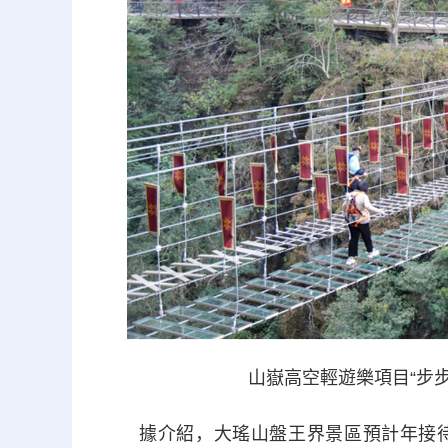
山嶽高空輕遊樂項目“步步
據介紹，大瑤山盤王界景區預計年接待遊客