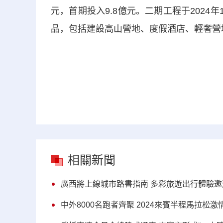
元，首期投入9.8億元。二期工程于2024
品，包括建設高山營地、度假酒店、輕奢營
相關新聞
廣西將上線城市路書指南 多彩旅遊出行體驗
中外8000名跑者齊聚 2024來賓半程馬拉松激