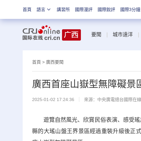
首頁
語言
講習所
國際漫評
國際銳評
國際3分鐘
要聞
|
城市遠洋
|
首頁
>
廣西要聞
廣西首座山嶽型無障礙景
2025-01-02 17:24:36
來源：中央廣電總台國際在
遊覽自然風光、欣賞民俗表演、感受瑤族文
縣的大瑤山盤王界景區經過重裝升級後正式