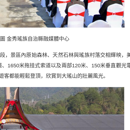
供圖 金秀瑤族自治縣融媒體中心
，景區內原始森林、天然石林與瑤族村落交相輝映，
、1650米拖挂式索道以及兩部120米、150米垂直觀光
遊客都能輕鬆登頂，欣賞到大瑤山的壯麗風光。