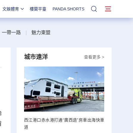
文娛體育
樓蘭平臺
PANDA SHORTS
站內搜索
一帶一路
|
魅力東盟
城市遠洋
查看更多 >
治
西江港口赤水港打通“廣西造”房車出海快車
首
道