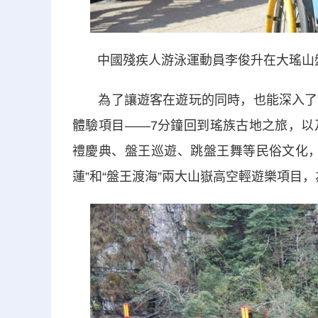
中國殘疾人游泳運動員李俊升在大瑤山
為了讓遊客在遊玩的同時，也能深入了解
體驗項目——7分鐘回到瑤族古地之旅，以
禮慶典、盤王巡遊、跳盤王舞等民俗文化，
蓮”和“盤王渡海”兩大山嶽高空輕遊樂項目