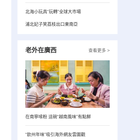
北海小玩具“玩轉”全球大市場
浦北妃子笑荔枝出口東南亞
老外在廣西
查看更多 >
在南寧嗦粉 這碗“越南風味”有點鮮
“欽州年味”吸引海外網友雲圍觀