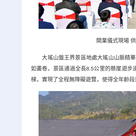
開業儀式現場 
大瑤山盤王界景區地處大瑤山山脈精華段
如畫卷。景區通過全長8.5公里的懸崖遊步道
梯，實現了全程無障礙遊覽，使得全年齡段