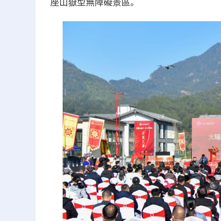
座山嶽型無障礙景區。