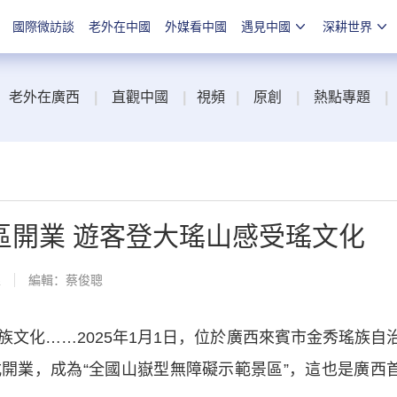
國際微訪談
老外在中國
外媒看中國
遇見中國
深耕世界
老外在廣西
|
直觀中國
|
視頻
|
原創
|
熱點專題
|
區開業 遊客登大瑤山感受瑤文化
線
編輯：蔡俊聰
化……2025年1月1日，位於廣西來賓市金秀瑤族自
開業，成為“全國山嶽型無障礙示範景區”，這也是廣西