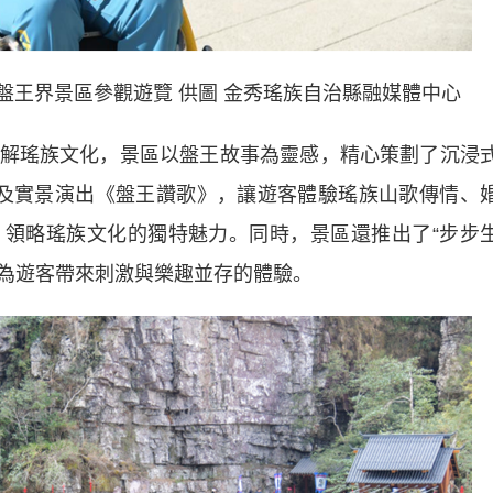
盤王界景區參觀遊覽 供圖 金秀瑤族自治縣融媒體中心
瑤族文化，景區以盤王故事為靈感，精心策劃了沉浸
及實景演出《盤王讚歌》，讓遊客體驗瑤族山歌傳情、
領略瑤族文化的獨特魅力。同時，景區還推出了“步步
，為遊客帶來刺激與樂趣並存的體驗。