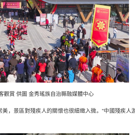
客觀賞 供圖 金秀瑤族自治縣融媒體中心
美，景區對殘疾人的關懷也很細緻入微。”中國殘疾人