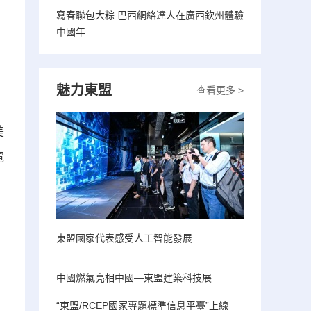
寫春聯包大粽 巴西網絡達人在廣西欽州體驗
中國年
魅力東盟
查看更多 >
美
電
東盟國家代表感受人工智能發展
中國燃氣亮相中國—東盟建築科技展
“東盟/RCEP國家專題標準信息平臺”上線