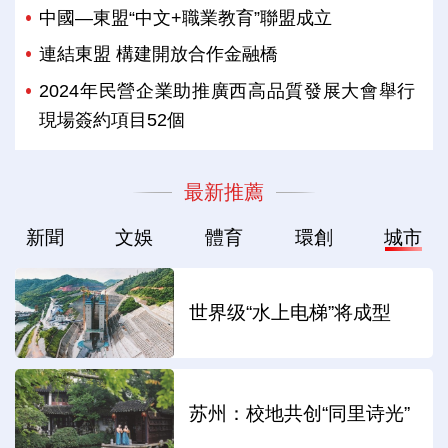
中國—東盟“中文+職業教育”聯盟成立
連結東盟 構建開放合作金融橋
2024年民營企業助推廣西高品質發展大會舉行
現場簽約項目52個
最新推薦
新聞
文娛
體育
環創
城市
世界级“水上电梯”将成型
苏州：校地共创“同里诗光”