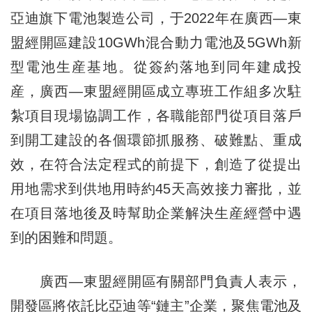
亞迪旗下電池製造公司，于2022年在廣西—東
盟經開區建設10GWh混合動力電池及5GWh新
型電池生産基地。從簽約落地到同年建成投
産，廣西—東盟經開區成立專班工作組多次駐
紮項目現場協調工作，各職能部門從項目落戶
到開工建設的各個環節抓服務、破難點、重成
效，在符合法定程式的前提下，創造了從提出
用地需求到供地用時約45天高效接力審批，並
在項目落地後及時幫助企業解決生産經營中遇
到的困難和問題。
廣西—東盟經開區有關部門負責人表示，
開發區將依託比亞迪等“鏈主”企業，聚焦電池及