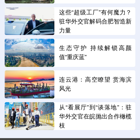
这些“超级工厂”有何魔力？
驻华外交官解码合肥智造新
力量
生态守护 持续解锁高颜
值“重庆蓝”
连云港：高空瞭望 赏海滨
风光
从“看展厅”到“谈落地”：驻
华外交官在皖抛出合作橄榄
枝