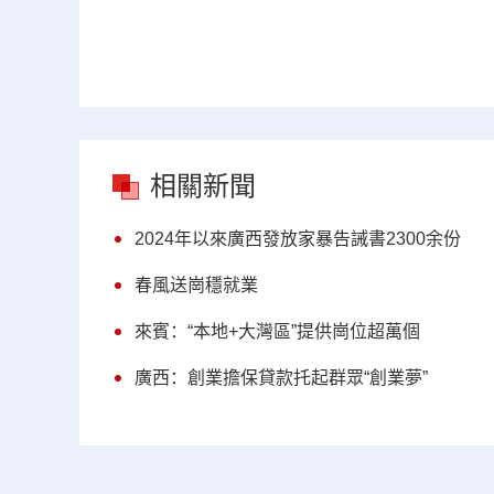
相關新聞
2024年以來廣西發放家暴告誡書2300余份
春風送崗穩就業
來賓：“本地+大灣區”提供崗位超萬個
廣西：創業擔保貸款托起群眾“創業夢”