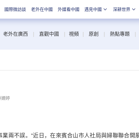
國際微訪談
老外在中國
外媒看中國
遇見中國
深耕世界
老外在廣西
|
直觀中國
|
視頻
|
原創
|
熱點專題
|
林姍婷
業兩不誤。”近日，在來賓合山市人社局與婦聯聯合開