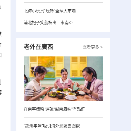
區
北海小玩具“玩轉”全球大市場
浦北妃子笑荔枝出口東南亞
業
介
老外在廣西
查看更多 >
知
對
傳
在南寧嗦粉 這碗“越南風味”有點鮮
“欽州年味”吸引海外網友雲圍觀