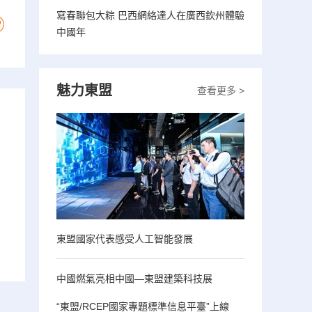
寫春聯包大粽 巴西網絡達人在廣西欽州體驗
中國年
魅力東盟
查看更多 >
東盟國家代表感受人工智能發展
中國燃氣亮相中國—東盟建築科技展
“東盟/RCEP國家專題標準信息平臺”上線