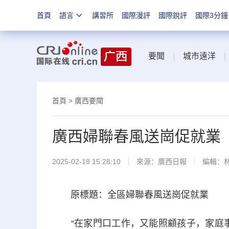
首頁
語言
講習所
國際漫評
國際銳評
國際3分鐘
要聞
|
城市遠洋
|
首頁
>
廣西要聞
廣西婦聯春風送崗促就業
2025-02-18 15:28:10
來源：
廣西日報
編輯：
原標題：全區婦聯春風送崗促就業
“在家門口工作，又能照顧孩子，家庭事