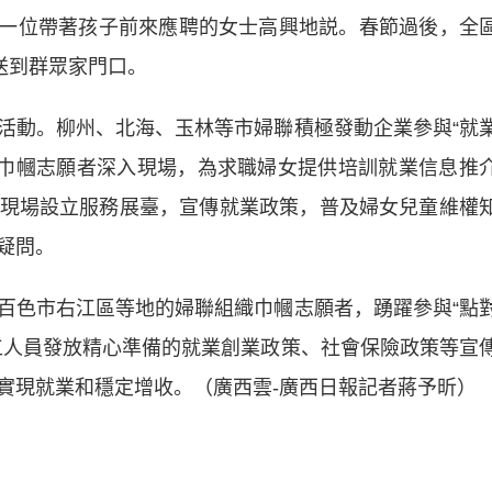
場，一位帶著孩子前來應聘的女士高興地説。春節過後，全
送到群眾家門口。
動。柳州、北海、玉林等市婦聯積極發動企業參與“就
織巾幗志願者深入現場，為求職婦女提供培訓就業信息推
現場設立服務展臺，宣傳就業政策，普及婦女兒童維權
疑問。
色市右江區等地的婦聯組織巾幗志願者，踴躍參與“點
工人員發放精心準備的就業創業政策、社會保險政策等宣
實現就業和穩定增收。（廣西雲-廣西日報記者蔣予昕）