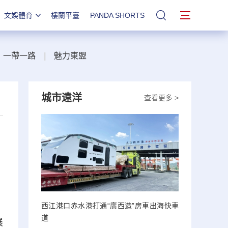
文娛體育
樓蘭平臺
PANDA SHORTS
站內搜索
一帶一路
|
魅力東盟
城市遠洋
查看更多 >
西江港口赤水港打通“廣西造”房車出海快車
道
展