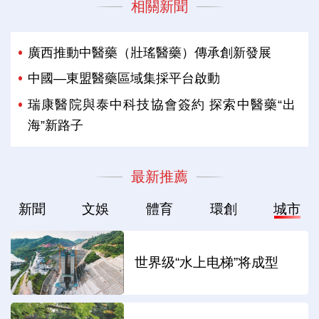
相關新聞
廣西推動中醫藥（壯瑤醫藥）傳承創新發展
中國—東盟醫藥區域集採平台啟動
瑞康醫院與泰中科技協會簽約 探索中醫藥“出
海”新路子
最新推薦
新聞
文娛
體育
環創
城市
世界级“水上电梯”将成型