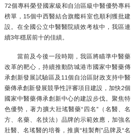
72個專科榮登國家級和自治區級中醫優勢專科
榜單，15個中西醫結合旗艦科室也順利獲批建
設。在全國公立中醫醫院績效考核中，我區連
續3年穩居前十的佳績。
當前及今後一段時期，我區將瞄準中醫藥
改革的靶心，持續推動防城港市國家中醫藥傳
承創新發展試驗區及11個自治區財政支持中醫
藥傳承創新發展競爭性評審項目建設，加快2個
國家中醫藥傳承創新中心的建設步伐。聚焦特
色優勢，著力擴大壯瑤醫藥“四名”（名醫、名
方、名藥、名技法）品牌的示範效應，加強名
壯醫、名瑤醫的培養，推廣“桂製劑”品牌及“名