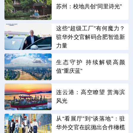
苏州：校地共创“同里诗光”
这些“超级工厂”有何魔力？
驻华外交官解码合肥智造新
力量
生态守护 持续解锁高颜
值“重庆蓝”
连云港：高空瞭望 赏海滨
风光
从“看展厅”到“谈落地”：驻
华外交官在皖抛出合作橄榄