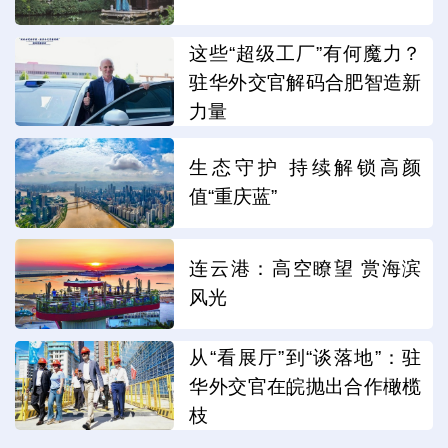
这些“超级工厂”有何魔力？
驻华外交官解码合肥智造新
力量
生态守护 持续解锁高颜
值“重庆蓝”
连云港：高空瞭望 赏海滨
风光
从“看展厅”到“谈落地”：驻
华外交官在皖抛出合作橄榄
枝