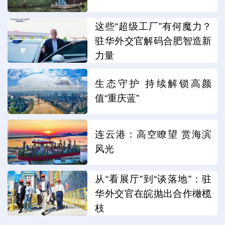
这些“超级工厂”有何魔力？
驻华外交官解码合肥智造新
力量
生态守护 持续解锁高颜
值“重庆蓝”
连云港：高空瞭望 赏海滨
风光
从“看展厅”到“谈落地”：驻
华外交官在皖抛出合作橄榄
枝