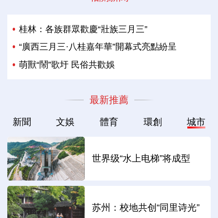
桂林：各族群眾歡慶“壯族三月三”
“廣西三月三·八桂嘉年華”開幕式亮點紛呈
萌獸“鬧”歌圩 民俗共歡娛
最新推薦
新聞
文娛
體育
環創
城市
世界级“水上电梯”将成型
苏州：校地共创“同里诗光”