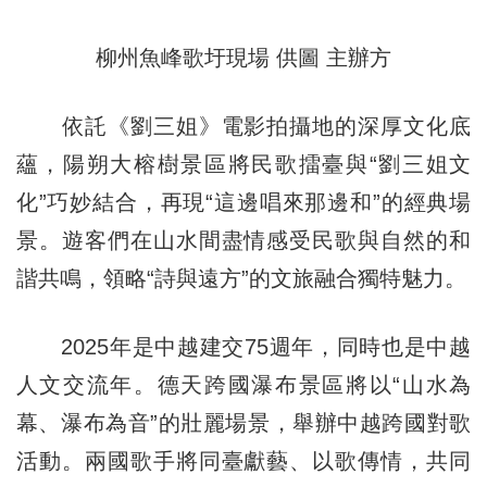
柳州魚峰歌圩現場 供圖 主辦方
依託《劉三姐》電影拍攝地的深厚文化底
蘊，陽朔大榕樹景區將民歌擂臺與“劉三姐文
化”巧妙結合，再現“這邊唱來那邊和”的經典場
景。遊客們在山水間盡情感受民歌與自然的和
諧共鳴，領略“詩與遠方”的文旅融合獨特魅力。
2025年是中越建交75週年，同時也是中越
人文交流年。德天跨國瀑布景區將以“山水為
幕、瀑布為音”的壯麗場景，舉辦中越跨國對歌
活動。兩國歌手將同臺獻藝、以歌傳情，共同