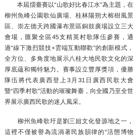
本屆擂臺賽以“山歌好比春江水”為主題，在
柳州魚峰公園歌仙廣場、桂林陽朔大榕樹風景
區、崇左德天跨國瀑布景區銅鼓廣場設立三大
會場，匯聚全區45支精英村歌隊伍參賽，通
過“線下激烈競技+雲端互動聯歡”的創新模式，
全方位、多角度地展示八桂大地民歌文化的深
厚底蘊和獨特魅力。賽事設立豐厚獎項，優勝
隊伍將代表廣西登上3月31日廣西民歌大會
暨“四季村歌”活動的璀璨舞臺，向全國乃至全世
界展示廣西民歌的迷人風采。
柳州魚峰歌圩是劉三姐文化發源地之一，
這裡不僅被譽為流淌著民族韻律的“活態博物