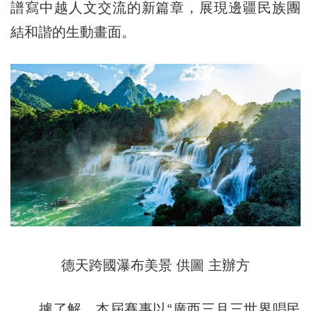
譜寫中越人文交流的新篇章，展現邊疆民族團
結和諧的生動畫面。
德天跨國瀑布美景 供圖 主辦方
據了解，本屆賽事以“廣西三月三世界唱民