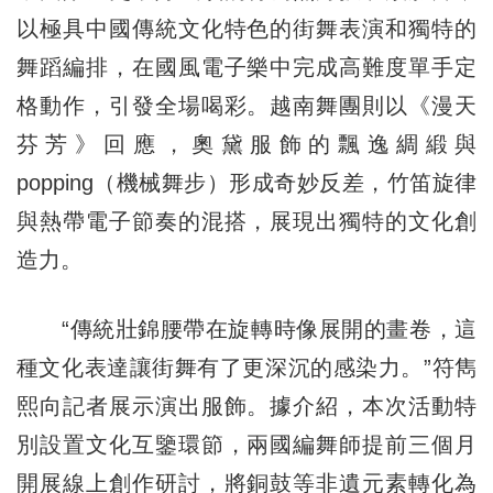
以極具中國傳統文化特色的街舞表演和獨特的
舞蹈編排，在國風電子樂中完成高難度單手定
格動作，引發全場喝彩。越南舞團則以《漫天
芬芳》回應，奧黛服飾的飄逸綢緞與
popping（機械舞步）形成奇妙反差，竹笛旋律
與熱帶電子節奏的混搭，展現出獨特的文化創
造力。
“傳統壯錦腰帶在旋轉時像展開的畫卷，這
種文化表達讓街舞有了更深沉的感染力。”符雋
熙向記者展示演出服飾。據介紹，本次活動特
別設置文化互鑒環節，兩國編舞師提前三個月
開展線上創作研討，將銅鼓等非遺元素轉化為