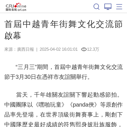
首屆中越青年街舞文化交流節
啟幕
來源：
廣西日報
|
2025-04-02 16:01:01
12.3万
“三月三”期間，首屆中越青年街舞文化交流
節于3月30日在
憑祥市
友誼關舉行。
當天，千年雄關友誼關下響起動感節拍。
中國團隊以《
嘿啪玩童
》《panda俠》等原創作
品率先登場，在世界頂級街舞賽事上，剛創下
中國隊歷史最好成績的符雋熙身披壯族服飾，