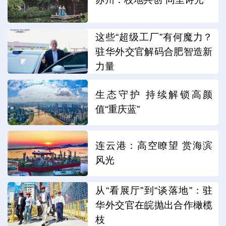
这些“超级工厂”有何魔力？
驻华外交官解码合肥智造新
力量
生态守护 持续解锁高颜
值“重庆蓝”
连云港：高空瞭望 赏海滨
风光
从“看展厅”到“谈落地”：驻
华外交官在皖抛出合作橄榄
枝