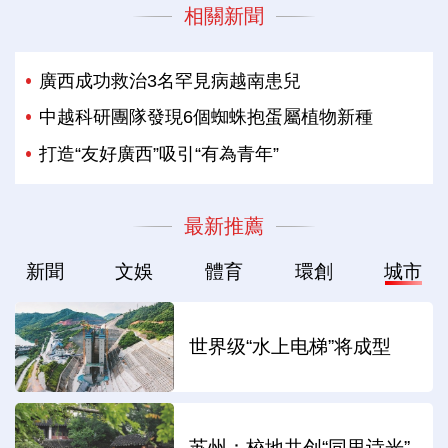
相關新聞
廣西成功救治3名罕見病越南患兒
中越科研團隊發現6個蜘蛛抱蛋屬植物新種
打造“友好廣西”吸引“有為青年”
最新推薦
新聞
文娛
體育
環創
城市
世界级“水上电梯”将成型
苏州：校地共创“同里诗光”