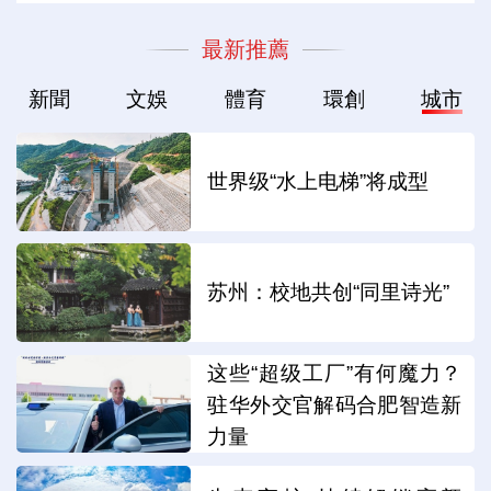
最新推薦
新聞
文娛
體育
環創
城市
世界级“水上电梯”将成型
苏州：校地共创“同里诗光”
这些“超级工厂”有何魔力？
驻华外交官解码合肥智造新
力量