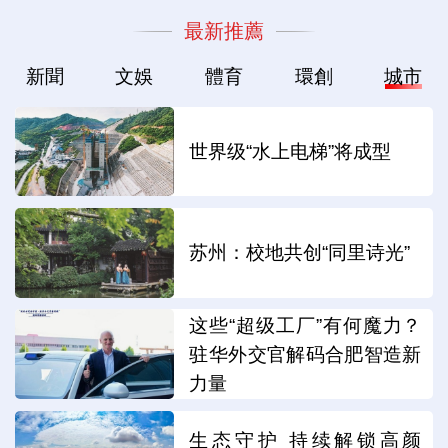
最新推薦
新聞
文娛
體育
環創
城市
世界级“水上电梯”将成型
苏州：校地共创“同里诗光”
这些“超级工厂”有何魔力？
驻华外交官解码合肥智造新
力量
生态守护 持续解锁高颜