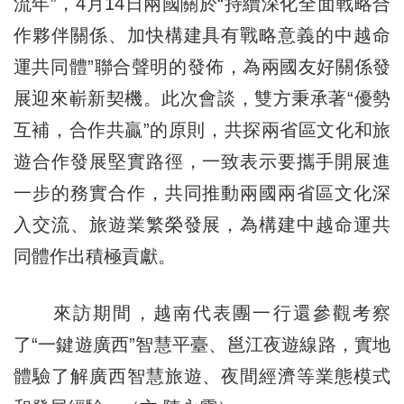
流年”，4月14日兩國關於“持續深化全面戰略合
作夥伴關係、加快構建具有戰略意義的中越命
運共同體”聯合聲明的發佈，為兩國友好關係發
展迎來嶄新契機。此次會談，雙方秉承著“優勢
互補，合作共贏”的原則，共探兩省區文化和旅
遊合作發展堅實路徑，一致表示要攜手開展進
一步的務實合作，共同推動兩國兩省區文化深
入交流、旅遊業繁榮發展，為構建中越命運共
同體作出積極貢獻。
來訪期間，越南代表團一行還參觀考察
了“一鍵遊廣西”智慧平臺、邕江夜遊線路，實地
體驗了解廣西智慧旅遊、夜間經濟等業態模式