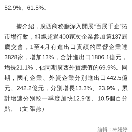
52.9%、61.5%。
據介紹，廣西商務廳深入開展“百展千企”拓
市場行動，組織超過400家次企業參加第137屆
廣交會，1至4月有進出口實績的民營企業達
3828家，增加13%，合計進出口1806.1億元，
增長21.1%，佔同期廣西外貿總值的69.9%。同
期，國有企業、外資企業分別進出口442.5億
元、242.2億元，分別增長13.3%、23.9%，累
計增速分別較一季度加快12.9個、10.5個百分
點。（文 張燕）
編輯：林姍婷