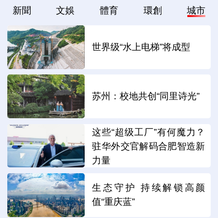
新聞
文娛
體育
環創
城市
世界级“水上电梯”将成型
苏州：校地共创“同里诗光”
这些“超级工厂”有何魔力？
驻华外交官解码合肥智造新
力量
生态守护 持续解锁高颜
值“重庆蓝”