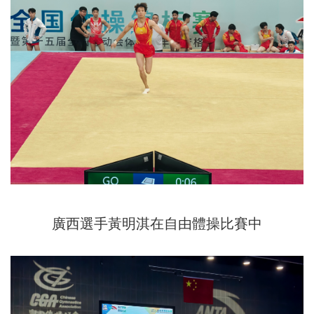
廣西選手黃明淇在自由體操比賽中