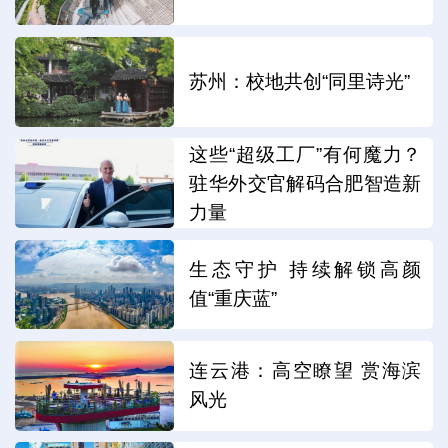
苏州：校地共创“同里诗光”
这些“超级工厂”有何魔力？
驻华外交官解码合肥智造新
力量
生态守护 持续解锁高颜
值“重庆蓝”
连云港：高空瞭望 赏海滨
风光