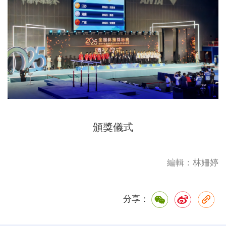
頒獎儀式
編輯：林姍婷
分享：