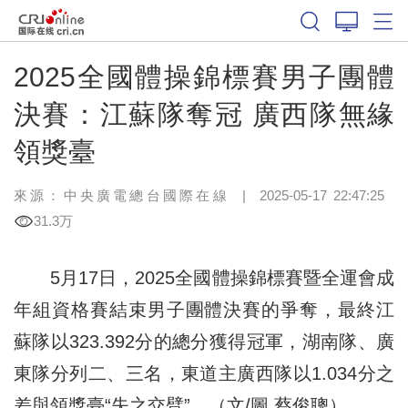
2025全國體操錦標賽男子團體
決賽：江蘇隊奪冠 廣西隊無緣
領獎臺
來源：中央廣電總台國際在線
|
2025-05-17 22:47:25
31.3万
5月17日，2025全國體操錦標賽暨全運會成
年組資格賽結束男子團體決賽的爭奪
，最終江
蘇隊以323.392分的總分獲得冠軍，湖南隊、廣
東隊分列二、三名，東道主廣西隊以1.034分之
差與領獎臺“失之交臂”。（文/圖 蔡俊聰）