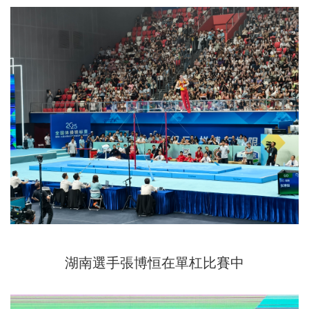
湖南選手張博恒在單杠比賽中