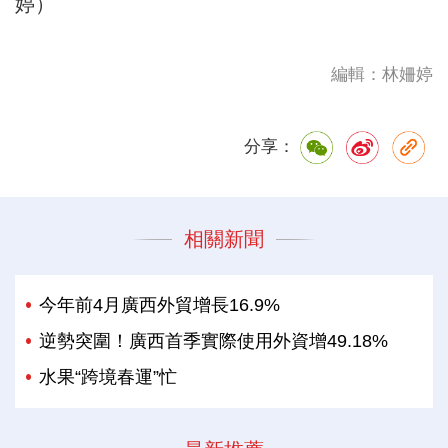
婷）
編輯：林姍婷
分享：
相關新聞
今年前4月廣西外貿增長16.9%
逆勢突圍！廣西首季實際使用外資增49.18%
水果“跨境春運”忙