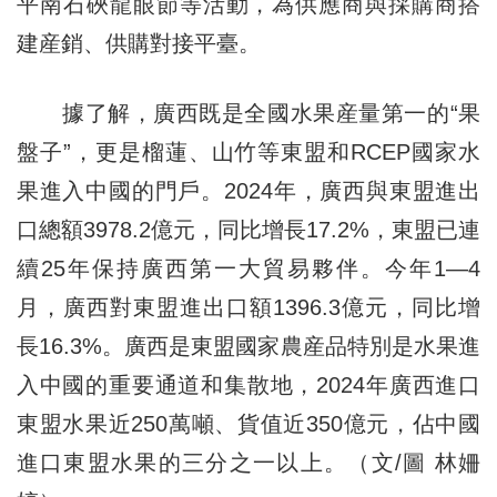
平南石硤龍眼節等活動，為供應商與採購商搭
建産銷、供購對接平臺。
據了解，廣西既是全國水果産量第一的“果
盤子”，更是榴蓮、山竹等東盟和RCEP國家水
果進入中國的門戶。2024年，廣西與東盟進出
口總額3978.2億元，同比增長17.2%，東盟已連
續25年保持廣西第一大貿易夥伴。今年1—4
月，廣西對東盟進出口額1396.3億元，同比增
長16.3%。廣西是東盟國家農産品特別是水果進
入中國的重要通道和集散地，2024年廣西進口
東盟水果近250萬噸、貨值近350億元，佔中國
進口東盟水果的三分之一以上。（文/圖 林姍