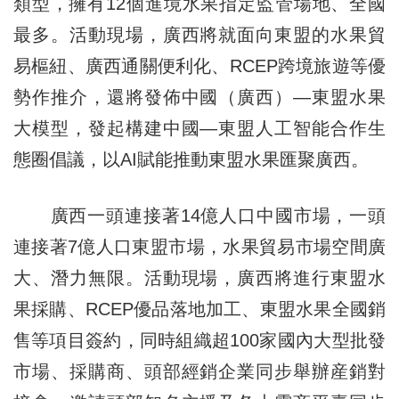
類型，擁有12個進境水果指定監管場地、全國
最多。活動現場，廣西將就面向東盟的水果貿
易樞紐、廣西通關便利化、RCEP跨境旅遊等優
勢作推介，還將發佈中國（廣西）—東盟水果
大模型，發起構建中國—東盟人工智能合作生
態圈倡議，以AI賦能推動東盟水果匯聚廣西。
廣西一頭連接著14億人口中國市場，一頭
連接著7億人口東盟市場，水果貿易市場空間廣
大、潛力無限。活動現場，廣西將進行東盟水
果採購、RCEP優品落地加工、東盟水果全國銷
售等項目簽約，同時組織超100家國內大型批發
市場、採購商、頭部經銷企業同步舉辦産銷對