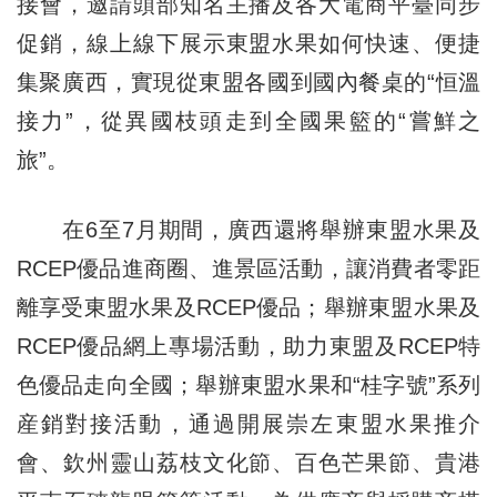
接會，邀請頭部知名主播及各大電商平臺同步
促銷，線上線下展示東盟水果如何快速、便捷
集聚廣西，實現從東盟各國到國內餐桌的“恒溫
接力”，從異國枝頭走到全國果籃的“嘗鮮之
旅”。
在6至7月期間，廣西還將舉辦東盟水果及
RCEP優品進商圈、進景區活動，讓消費者零距
離享受東盟水果及RCEP優品；舉辦東盟水果及
RCEP優品網上專場活動，助力東盟及RCEP特
色優品走向全國；舉辦東盟水果和“桂字號”系列
産銷對接活動，通過開展崇左東盟水果推介
會、欽州靈山荔枝文化節、百色芒果節、貴港