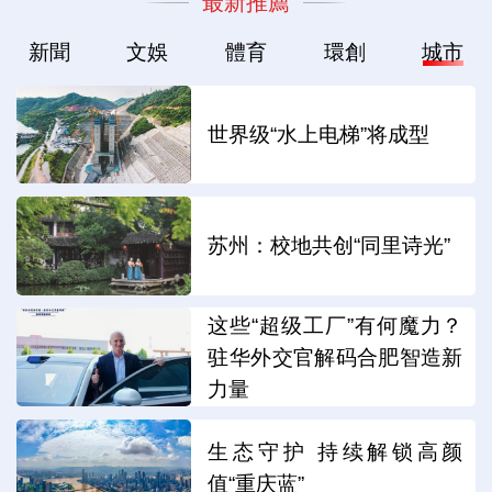
最新推薦
新聞
文娛
體育
環創
城市
世界级“水上电梯”将成型
苏州：校地共创“同里诗光”
这些“超级工厂”有何魔力？
驻华外交官解码合肥智造新
力量
生态守护 持续解锁高颜
值“重庆蓝”