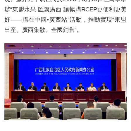
辦“東盟水果 匯聚廣西 讓暢購RCEP更便利更美
好——購在中國•廣西站”活動，推動實現“東盟
出産、廣西集散、全國銷售”。